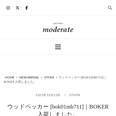
コ
ン
テ
ン
ホ
ツ
ー
へ
ム
ス
キ
ッ
プ
HOME
>
NEW ARRIVAL
>
OTHER
>
ウッドペッカー [BOK01MB711]｜
BOKER 入荷しました。
2021年10月23日
OTHER
ウッドペッカー [bok01mb711]｜BOKER
入荷しました。