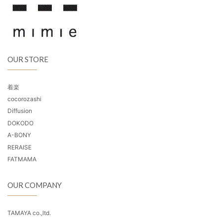
OUR STORE
着楽
cocorozashi
Diffusion
DOKODO
A-BONY
RERAISE
FATMAMA
OUR COMPANY
TAMAYA co.,ltd.