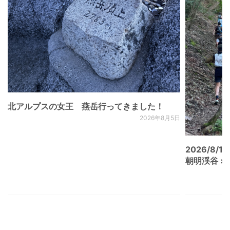
北アルプスの女王 燕岳行ってきました！
2026年8月5日
2026/8/15
朝明渓谷 × N