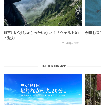
非常用だけじゃもったいない！「ツェルト泊」
今季おススメベ
の魅力
2026年7月31日
FIELD REPORT