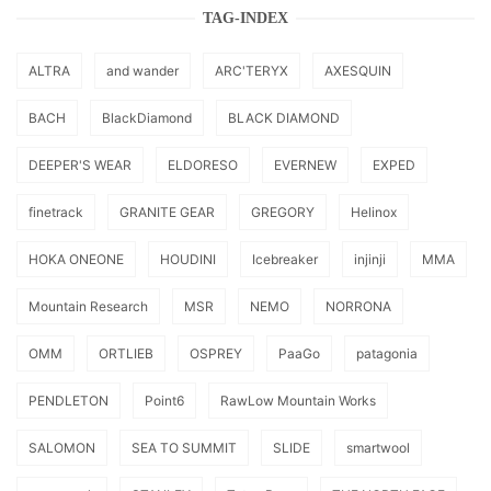
TAG-INDEX
ALTRA
and wander
ARC'TERYX
AXESQUIN
BACH
BlackDiamond
BLACK DIAMOND
DEEPER'S WEAR
ELDORESO
EVERNEW
EXPED
finetrack
GRANITE GEAR
GREGORY
Helinox
HOKA ONEONE
HOUDINI
Icebreaker
injinji
MMA
Mountain Research
MSR
NEMO
NORRONA
OMM
ORTLIEB
OSPREY
PaaGo
patagonia
PENDLETON
Point6
RawLow Mountain Works
SALOMON
SEA TO SUMMIT
SLIDE
smartwool