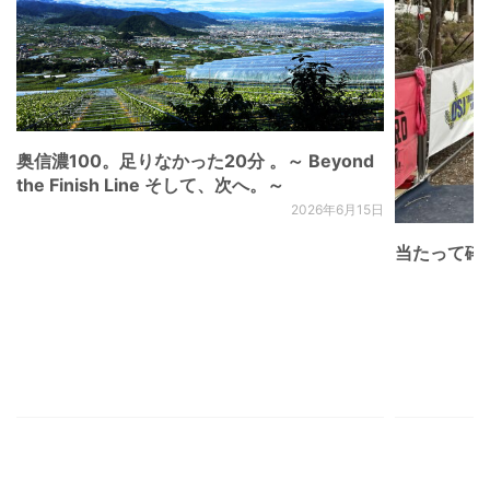
奥信濃100。足りなかった20分 。～ Beyond
the Finish Line そして、次へ。～
2026年6月15日
当たって砕け