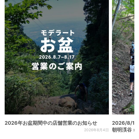
2026年お盆期間中の店舗営業のお知らせ
2026/8/15
朝明渓谷 × N
2026年8月4日