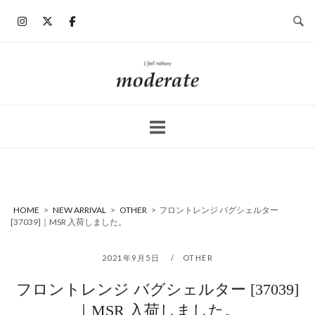
コ
ン
テ
ン
ホ
ツ
ー
へ
ム
ス
キ
ッ
プ
HOME
>
NEW ARRIVAL
>
OTHER
>
フロントレンジ バグシェルター
[37039]｜MSR 入荷しました。
2021年9月5日
OTHER
フロントレンジ バグシェルター [37039]
｜MSR 入荷しました。