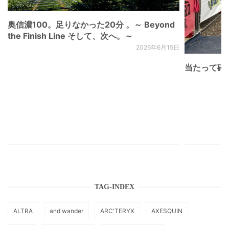
奥信濃100。足りなかった20分 。～ Beyond
the Finish Line そして、次へ。～
2026年6月15日
当たって砕け
TAG-INDEX
ALTRA
and wander
ARC'TERYX
AXESQUIN