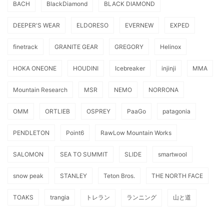
BACH
BlackDiamond
BLACK DIAMOND
DEEPER'S WEAR
ELDORESO
EVERNEW
EXPED
finetrack
GRANITE GEAR
GREGORY
Helinox
HOKA ONEONE
HOUDINI
Icebreaker
injinji
MMA
Mountain Research
MSR
NEMO
NORRONA
OMM
ORTLIEB
OSPREY
PaaGo
patagonia
PENDLETON
Point6
RawLow Mountain Works
SALOMON
SEA TO SUMMIT
SLIDE
smartwool
snow peak
STANLEY
Teton Bros.
THE NORTH FACE
TOAKS
trangia
トレラン
ランニング
山と道