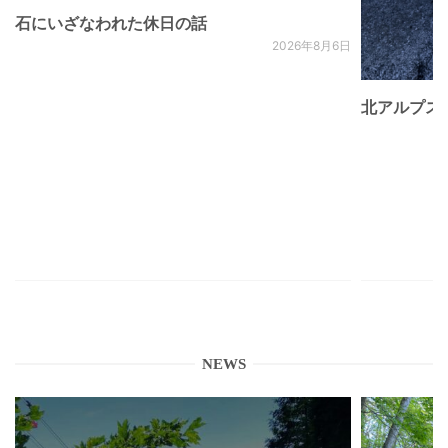
石にいざなわれた休日の話
2026年8月6日
北アルプス
NEWS