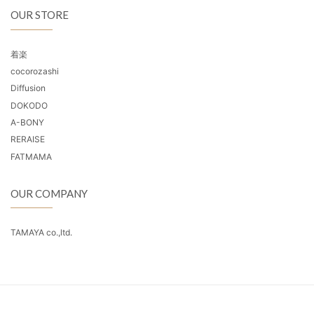
OUR STORE
着楽
cocorozashi
Diffusion
DOKODO
A-BONY
RERAISE
FATMAMA
OUR COMPANY
TAMAYA co.,ltd.