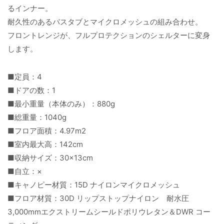
るインナー。
耐久性のあるバスタブとマイクロメッシュの組み合わせ。
フロントレンジが、フルプロテクションのシェルターに変身
します。
■定員：4
■ドアの数：1
■最小重量（本体のみ）：880g
■総重量：1040g
■フロア面積：4.97m2
■室内最大高：142cm
■収納サイズ：30×13cm
■自立：×
■キャノピー材質：15D ナイロンマイクロメッシュ
■フロア材質：30D リップストップナイロン 耐水圧
3,000mmエクストリームシールドポリウレタン＆DWR コー