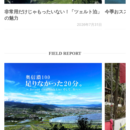
非常用だけじゃもったいない！「ツェルト泊」
今季おススメベ
の魅力
2026年7月31日
FIELD REPORT