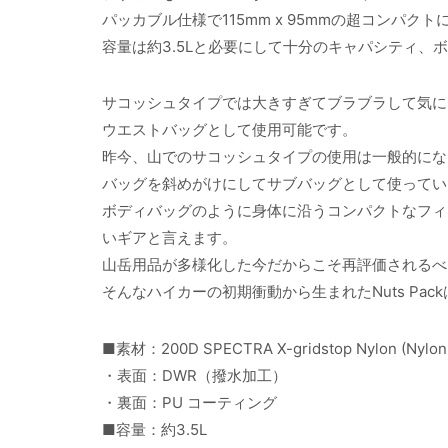
パッカブル仕様で115mm x 95mmの超コンパク
容量は約3.5Lと必要にして十分のキャパシティ、
サコッシュタイプでは大きすぎてブラブラして気に
ウエストバッグとして使用可能です。
昨今、山でのサコッシュタイプの使用は一般的にな
バッグを斜めがけにしてサブバッグとして使ってい
ボディバッグのように身体に沿うコンパクトなフィ
いギアと言えます。
山岳用品が多様化した今だからこそ再評価されるべ
そんなハイカーの初期衝動から生まれたNuts Pa
■素材：200D SPECTRA X-gridstop Nylon (Nylon
・表面：DWR（撥水加工）
・裏面：PU コーティング
■容量：約3.5L