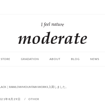
ホ
ー
ム
STORE
GRADATION
ABOUT
BLOG
NEWS
 #BLACK｜RAWLOW MOUNTAIN WORKS 入荷しました。
021年8月29日
OTHER