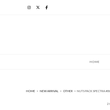
コ
ン
テ
ン
ツ
へ
ス
キ
ッ
HOME
プ
HOME
>
NEW ARRIVAL
>
OTHER
>
NUTS PACK SPECTRA
2