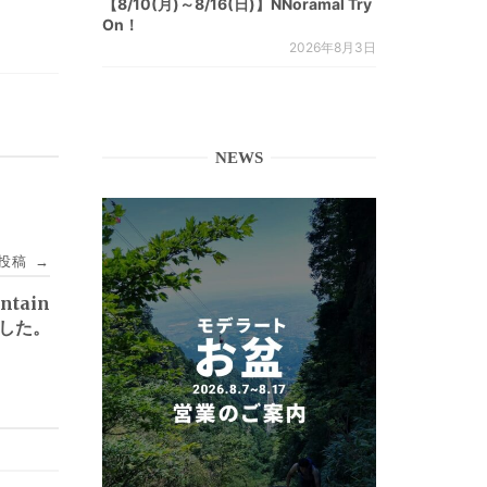
【8/10(月)～8/16(日)】NNoramal Try
On！
2026年8月3日
NEWS
投稿
→
ntain
ました。