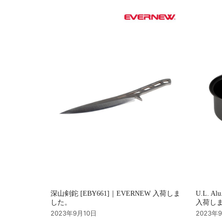
シ
ョ
ン
深山剣鉈 [EBY661]｜EVERNEW 入荷しま
U.L. Al
した。
入荷し
2023年9月10日
2023年