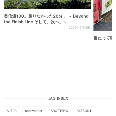
奥信濃100。足りなかった20分 。～ Beyond
the Finish Line そして、次へ。～
2026年6月15日
当たって砕け
TAG-INDEX
ALTRA
and wander
ARC'TERYX
AXESQUIN