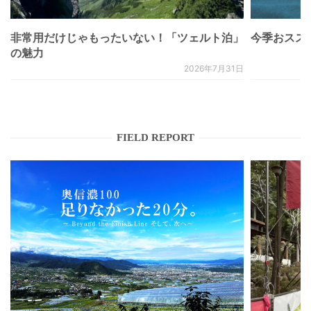
非常用だけじゃもったいない！「ツェルト泊」
今季おススメベ
の魅力
2026年7月31日
FIELD REPORT