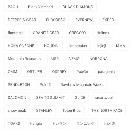
BACH
BlackDiamond
BLACK DIAMOND
DEEPER'S WEAR
ELDORESO
EVERNEW
EXPED
finetrack
GRANITE GEAR
GREGORY
Helinox
HOKA ONEONE
HOUDINI
Icebreaker
injinji
MMA
Mountain Research
MSR
NEMO
NORRONA
OMM
ORTLIEB
OSPREY
PaaGo
patagonia
PENDLETON
Point6
RawLow Mountain Works
SALOMON
SEA TO SUMMIT
SLIDE
smartwool
snow peak
STANLEY
Teton Bros.
THE NORTH FACE
TOAKS
trangia
トレラン
ランニング
山と道