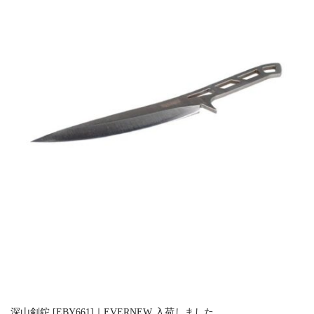
深山剣鉈 [EBY661]｜EVERNEW 入荷しました。