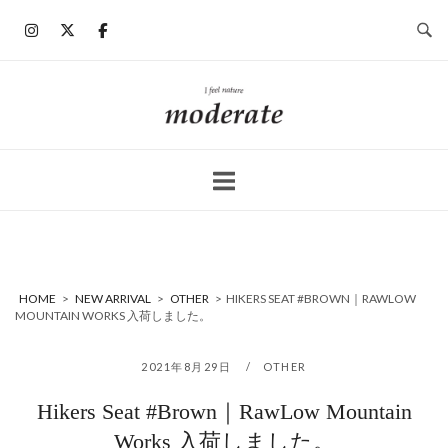
コ
ン
テ
ン
ホ
ツ
ー
へ
ム
ス
キ
ッ
プ
HOME
>
NEW ARRIVAL
>
OTHER
>
HIKERS SEAT #BROWN｜RAWLOW
MOUNTAIN WORKS 入荷しました。
2021年8月29日
OTHER
Hikers Seat #Brown｜RawLow Mountain
Works 入荷しました。