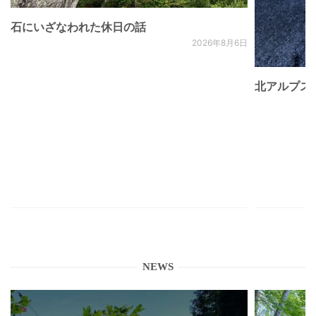
石にいざなわれた休日の話
2026年8月6日
北アルプス
NEWS