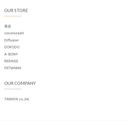
OUR STORE
着楽
cocorozashi
Diffusion
DOKODO
A-BONY
RERAISE
FATMAMA
OUR COMPANY
TAMAYA co.,ltd.