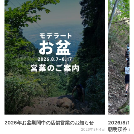
2026年お盆期間中の店舗営業のお知らせ
2026/8/15
朝明渓谷 × N
2026年8月4日