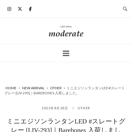
コ
ン
テ
ン
ホ
ツ
ー
へ
ム
ス
キ
ッ
プ
HOME
>
NEW ARRIVAL
>
OTHER
>
ミニエジソンランタンLED #スレート
グレー [LIV-293]｜BAREBONES 入荷しました。
2021年8月28日
OTHER
ミニエジソンランタンLED #スレートグ
レー [LIV-293]｜Barebones 入荷しまし