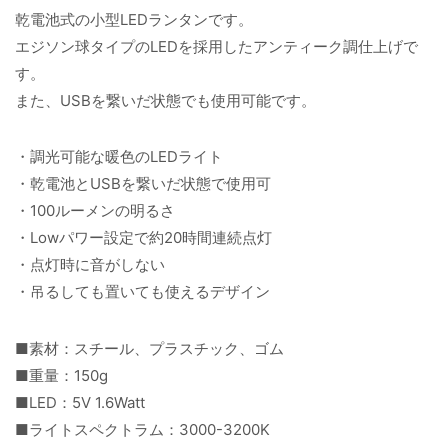
乾電池式の小型LEDランタンです。
エジソン球タイプのLEDを採用したアンティーク調仕上げで
す。
また、USBを繋いだ状態でも使用可能です。
・調光可能な暖色のLEDライト
・乾電池とUSBを繋いだ状態で使用可
・100ルーメンの明るさ
・Lowパワー設定で約20時間連続点灯
・点灯時に音がしない
・吊るしても置いても使えるデザイン
■素材：スチール、プラスチック、ゴム
■重量：150g
■LED：5V 1.6Watt
■ライトスペクトラム：3000-3200K