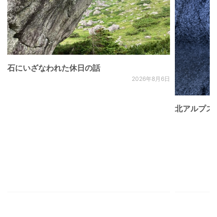
石にいざなわれた休日の話
2026年8月6日
北アルプス