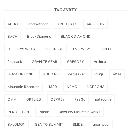
TAG-INDEX
ALTRA
and wander
ARC'TERYX
AXESQUIN
BACH
BlackDiamond
BLACK DIAMOND
DEEPER'S WEAR
ELDORESO
EVERNEW
EXPED
finetrack
GRANITE GEAR
GREGORY
Helinox
HOKA ONEONE
HOUDINI
Icebreaker
injinji
MMA
Mountain Research
MSR
NEMO
NORRONA
OMM
ORTLIEB
OSPREY
PaaGo
patagonia
PENDLETON
Point6
RawLow Mountain Works
SALOMON
SEA TO SUMMIT
SLIDE
smartwool