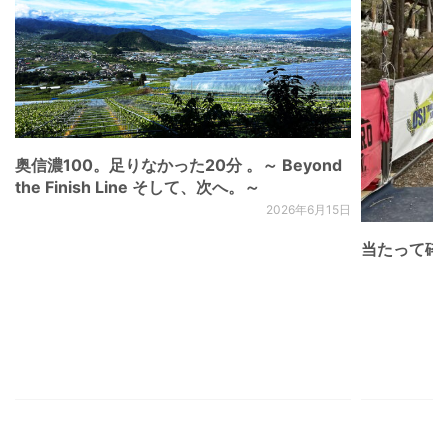
奥信濃100。足りなかった20分 。～ Beyond
the Finish Line そして、次へ。～
2026年6月15日
当たって砕け