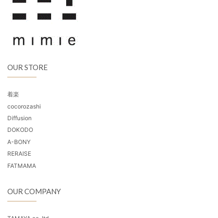
OUR STORE
着楽
cocorozashi
Diffusion
DOKODO
A-BONY
RERAISE
FATMAMA
OUR COMPANY