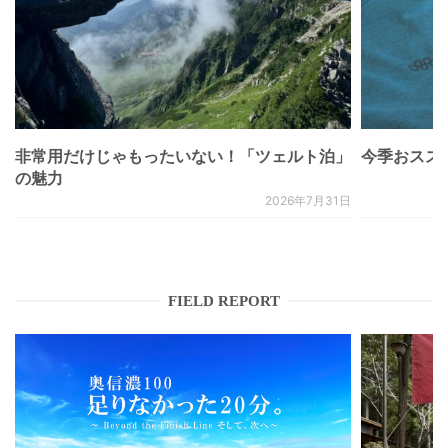
非常用だけじゃもったいない！「ツェルト泊」
今季おススメベ
の魅力
2026年7月31日
FIELD REPORT