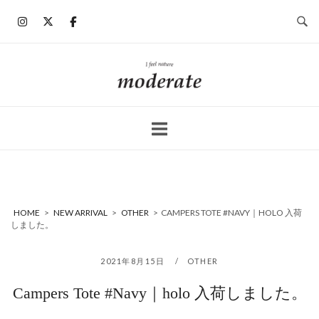
コ
ン
テ
ン
ホ
ツ
ー
へ
ム
ス
キ
ッ
プ
HOME
>
NEW ARRIVAL
>
OTHER
>
CAMPERS TOTE #NAVY｜HOLO 入荷
しました。
2021年8月15日
OTHER
Campers Tote #Navy｜holo 入荷しました。