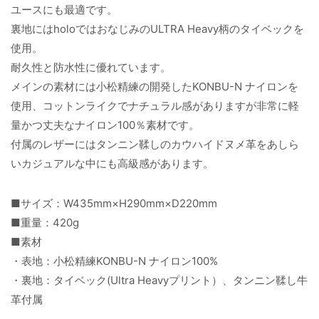
ユースにも最適です。
裏地にはholoではおなじみのULTRA Heavy柄のタイベックを
使用。
耐久性と防水性に優れています。
メインの素材には小松精練の開発したKONBU-N ナイロンを
使用、コットンライクでナチュラル感がありますが非常に軽
量かつ丈夫なナイロン100％素材です。
付属のレザーにはタンニン鞣しのカウハイドヌメ革をあしら
いカジュアルな中にも高級感があります。
■サイズ：W435mm×H290mm×D220mm
■重量：420g
■素材
・表地：小松精練KONBU-N ナイロン100%
・裏地：タイベック(Ultra Heavyプリント）、タンニン鞣し牛
革付属