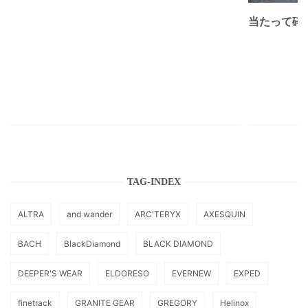
当たって砕け
TAG-INDEX
ALTRA
and wander
ARC'TERYX
AXESQUIN
BACH
BlackDiamond
BLACK DIAMOND
DEEPER'S WEAR
ELDORESO
EVERNEW
EXPED
finetrack
GRANITE GEAR
GREGORY
Helinox