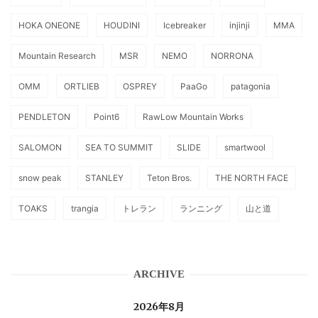
HOKA ONEONE
HOUDINI
Icebreaker
injinji
MMA
Mountain Research
MSR
NEMO
NORRONA
OMM
ORTLIEB
OSPREY
PaaGo
patagonia
PENDLETON
Point6
RawLow Mountain Works
SALOMON
SEA TO SUMMIT
SLIDE
smartwool
snow peak
STANLEY
Teton Bros.
THE NORTH FACE
TOAKS
trangia
トレラン
ランニング
山と道
ARCHIVE
2026年8月