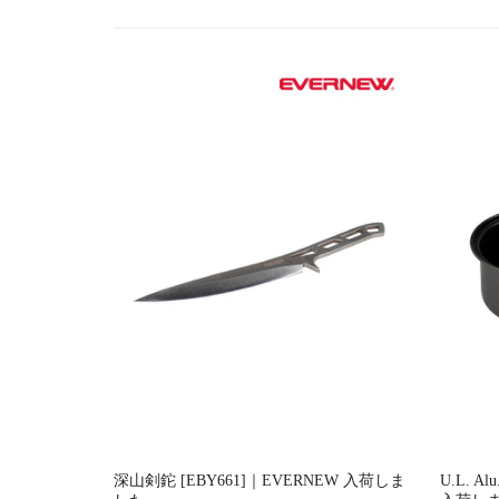
ー
シ
ョ
ン
深山剣鉈 [EBY661]｜EVERNEW 入荷しま
U.L. Al