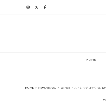
コ
ン
テ
ン
ツ
へ
ス
キ
ッ
HOME
プ
HOME
>
NEW ARRIVAL
>
OTHER
>
ストレッチロック 18(12M
2