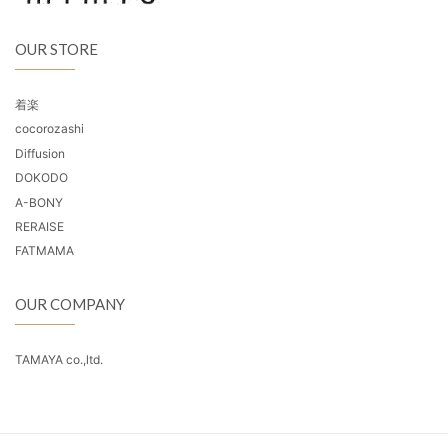
OUR STORE
着楽
cocorozashi
Diffusion
DOKODO
A-BONY
RERAISE
FATMAMA
OUR COMPANY
TAMAYA co.,ltd.