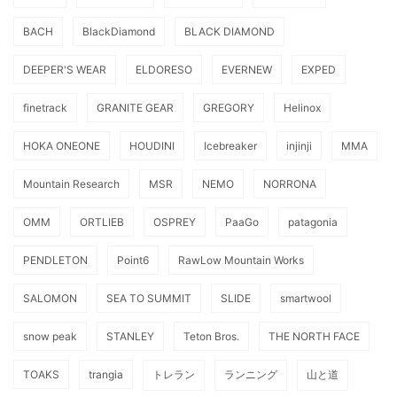
BACH
BlackDiamond
BLACK DIAMOND
DEEPER'S WEAR
ELDORESO
EVERNEW
EXPED
finetrack
GRANITE GEAR
GREGORY
Helinox
HOKA ONEONE
HOUDINI
Icebreaker
injinji
MMA
Mountain Research
MSR
NEMO
NORRONA
OMM
ORTLIEB
OSPREY
PaaGo
patagonia
PENDLETON
Point6
RawLow Mountain Works
SALOMON
SEA TO SUMMIT
SLIDE
smartwool
snow peak
STANLEY
Teton Bros.
THE NORTH FACE
TOAKS
trangia
トレラン
ランニング
山と道