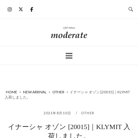
コ
ン
テ
ン
ホ
ツ
ー
へ
ム
ス
キ
ッ
プ
HOME
>
NEW ARRIVAL
>
OTHER
>
イナーシャ オゾン [20015]｜KLYMIT
入荷しました。
2021年8月10日
OTHER
イナーシャ オゾン [20015]｜KLYMIT 入
荷しました。