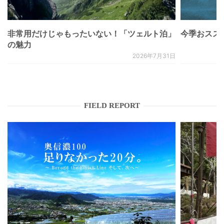
非常用だけじゃもったいない！「ツェルト泊」
今季おススメベ
の魅力
2026年7月31日
FIELD REPORT