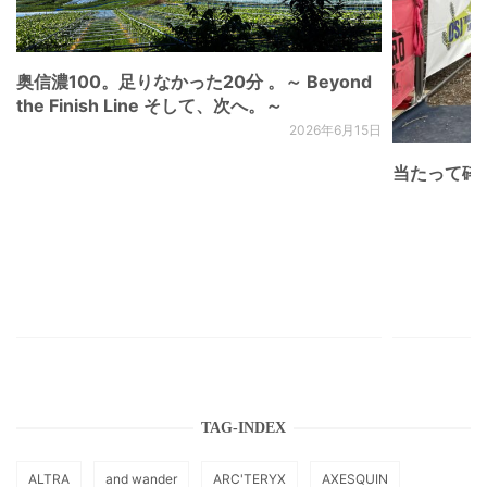
奥信濃100。足りなかった20分 。～ Beyond
the Finish Line そして、次へ。～
2026年6月15日
当たって砕け
TAG-INDEX
ALTRA
and wander
ARC'TERYX
AXESQUIN