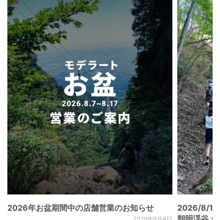
2026年お盆期間中の店舗営業のお知らせ
2026/8/15
朝明渓谷 × N
2026年8月4日