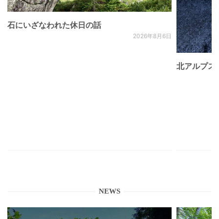
石にいざなわれた休日の話
2026年8月6日
北アルプス
NEWS