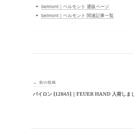
belmont｜ベルモント 通販ページ
belmont｜ベルモント 関連記事一覧
投
前の投稿
←
稿
パイロン [12845]｜FEUER HAND 入荷し
ナ
ビ
ゲ