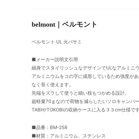
belmont｜ベルモント
ベルモント UL 火バサミ
■メーカー説明文引用
細身でスタイリッシュなデザインでULなアルミニ
アルミニウムをコの字に成形しているため強度があ
なく長く使えます。
先端をズラして使うと細い枝もつかめる設計。
超軽量70ｇなので荷物を減らしたいソロキャンパ
TABIやTOKOBIの収納ケースに入る３３cm仕様で
■品番：BM-258
■材質：アルミニウム、ステンレス