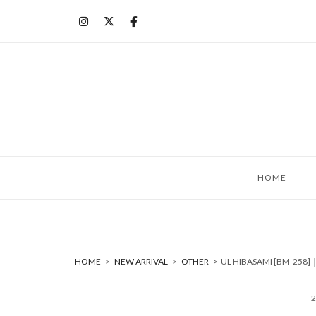
コ
ン
テ
ン
ツ
へ
ス
キ
ッ
HOME
プ
HOME
>
NEW ARRIVAL
>
OTHER
>
UL HIBASAMI [BM-2