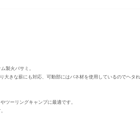
ウム製火バサミ。
り大きな薪にも対応、可動部にはバネ材を使用しているのでヘタ
ーやツーリングキャンプに最適です。
す。