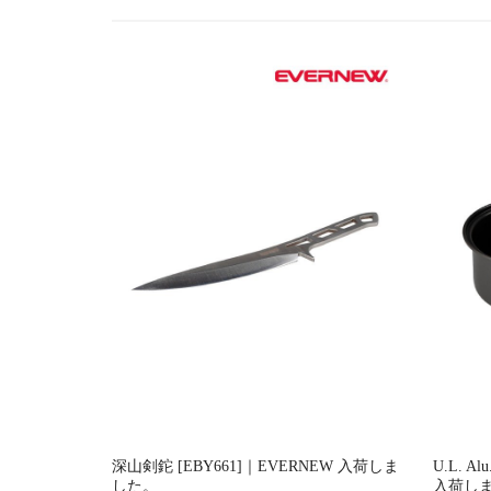
ー
シ
ョ
ン
深山剣鉈 [EBY661]｜EVERNEW 入荷しま
U.L. Al
した。
入荷し