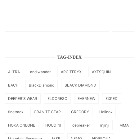
TAG-INDEX
ALTRA
and wander
ARC'TERYX
AXESQUIN
BACH
BlackDiamond
BLACK DIAMOND
DEEPER'S WEAR
ELDORESO
EVERNEW
EXPED
finetrack
GRANITE GEAR
GREGORY
Helinox
HOKA ONEONE
HOUDINI
Icebreaker
injinji
MMA
Mountain Research
MSR
NEMO
NORRONA