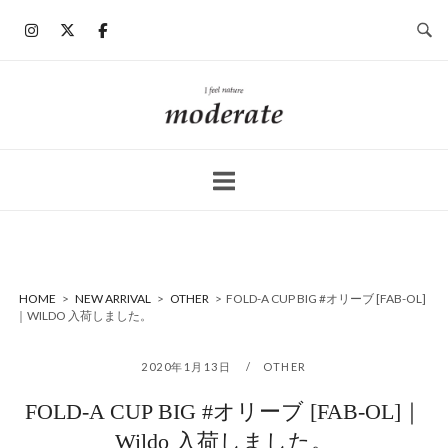
コ
ン
テ
ン
ホ
ツ
ー
へ
ム
ス
キ
ッ
プ
HOME
>
NEW ARRIVAL
>
OTHER
>
FOLD-A CUP BIG #オリーブ [FAB-OL]
｜WILDO 入荷しました。
2020年1月13日
OTHER
FOLD-A CUP BIG #オリーブ [FAB-OL]｜
Wildo 入荷しました。