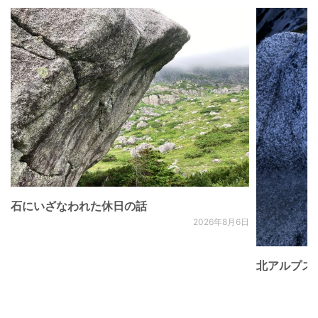
石にいざなわれた休日の話
2026年8月6日
北アルプス