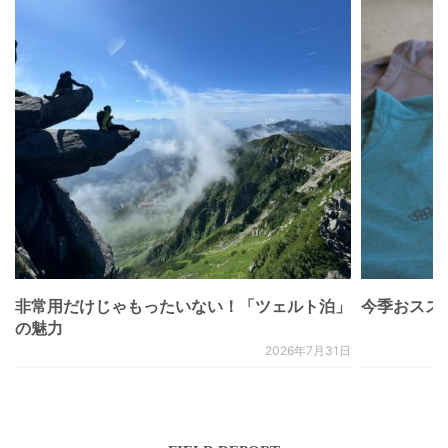
非常用だけじゃもったいない！「ツェルト泊」
今季おススメベ
の魅力
2026年7月31日