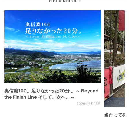
FIELD REPORT
奥信濃100。足りなかった20分 。～ Beyond
the Finish Line そして、次へ。～
2026年6月15日
当たって砕け