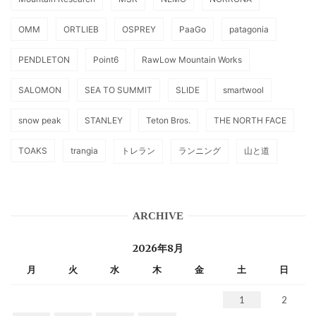
OMM
ORTLIEB
OSPREY
PaaGo
patagonia
PENDLETON
Point6
RawLow Mountain Works
SALOMON
SEA TO SUMMIT
SLIDE
smartwool
snow peak
STANLEY
Teton Bros.
THE NORTH FACE
TOAKS
trangia
トレラン
ランニング
山と道
ARCHIVE
2026年8月
月
火
水
木
金
土
日
1
2