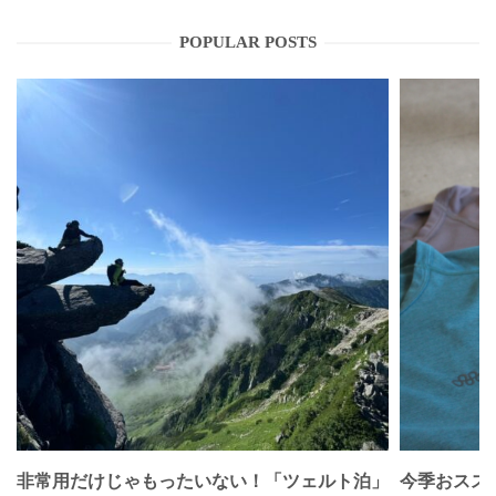
POPULAR POSTS
非常用だけじゃもったいない！「ツェルト泊」
今季おススメベ