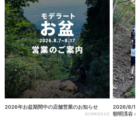
2026年お盆期間中の店舗営業のお知らせ
2026/8/15
朝明渓谷 × N
2026年8月4日