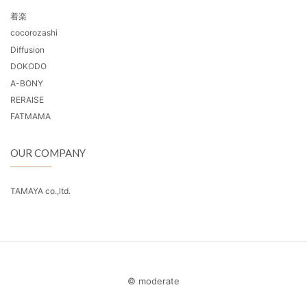
着楽
cocorozashi
Diffusion
DOKODO
A-BONY
RERAISE
FATMAMA
OUR COMPANY
TAMAYA co.,ltd.
© moderate