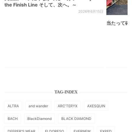
the Finish Line そして、次へ。～
2026年6月15日
当たって砕け
TAG-INDEX
ALTRA
and wander
ARC'TERYX
AXESQUIN
BACH
BlackDiamond
BLACK DIAMOND
DEEPER'S WEAR
ELDORESO
EVERNEW
EXPED