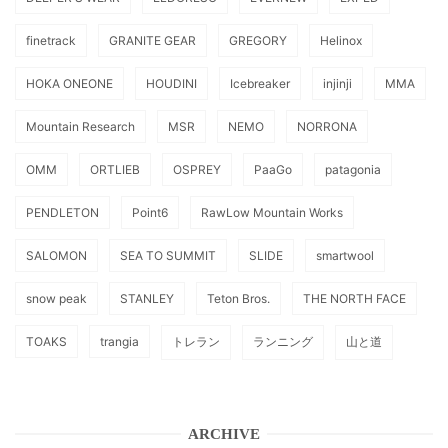
finetrack
GRANITE GEAR
GREGORY
Helinox
HOKA ONEONE
HOUDINI
Icebreaker
injinji
MMA
Mountain Research
MSR
NEMO
NORRONA
OMM
ORTLIEB
OSPREY
PaaGo
patagonia
PENDLETON
Point6
RawLow Mountain Works
SALOMON
SEA TO SUMMIT
SLIDE
smartwool
snow peak
STANLEY
Teton Bros.
THE NORTH FACE
TOAKS
trangia
トレラン
ランニング
山と道
ARCHIVE