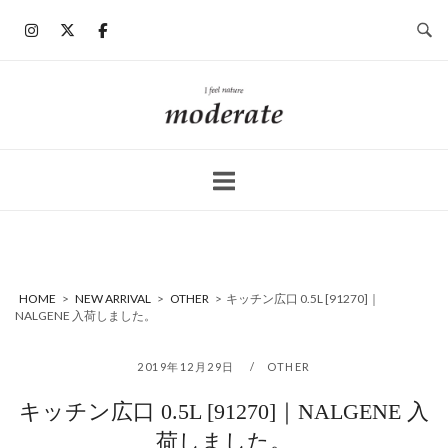
コ
ン
テ
ン
ホ
ツ
ー
へ
ム
ス
キ
ッ
プ
HOME
>
NEW ARRIVAL
>
OTHER
>
キッチン広口 0.5L [91270]｜
NALGENE 入荷しました。
2019年12月29日
OTHER
キッチン広口 0.5L [91270]｜NALGENE 入
荷しました。