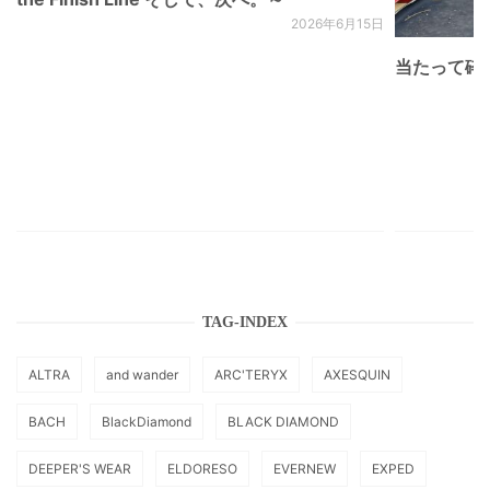
2026年6月15日
当たって砕け
TAG-INDEX
ALTRA
and wander
ARC'TERYX
AXESQUIN
BACH
BlackDiamond
BLACK DIAMOND
DEEPER'S WEAR
ELDORESO
EVERNEW
EXPED