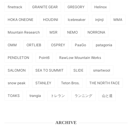
finetrack
GRANITE GEAR
GREGORY
Helinox
HOKA ONEONE
HOUDINI
Icebreaker
injinji
MMA
Mountain Research
MSR
NEMO
NORRONA
OMM
ORTLIEB
OSPREY
PaaGo
patagonia
PENDLETON
Point6
RawLow Mountain Works
SALOMON
SEA TO SUMMIT
SLIDE
smartwool
snow peak
STANLEY
Teton Bros.
THE NORTH FACE
TOAKS
trangia
トレラン
ランニング
山と道
ARCHIVE