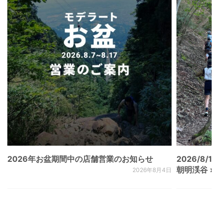
2026年お盆期間中の店舗営業のお知らせ
2026/8/15
朝明渓谷 × N
2026年8月4日