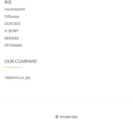
着楽
cocorozashi
Diffusion
DOKODO
A-BONY
RERAISE
FATMAMA
OUR COMPANY
TAMAYA co.,ltd.
© moderate