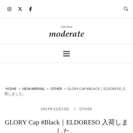
コ
ン
テ
ン
ホ
ツ
ー
へ
ム
ス
キ
ッ
プ
HOME
>
NEW ARRIVAL
>
OTHER
>
GLORY CAP #BLACK｜ELDORESO 入
荷しました。
2019年12月10日
OTHER
GLORY Cap #Black｜ELDORESO 入荷しま
した。