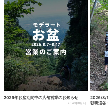
2026年お盆期間中の店舗営業のお知らせ
2026/8/15
朝明渓谷 × N
2026年8月4日