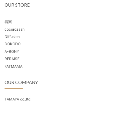
OUR STORE
着楽
cocorozashi
Diffusion
DOKODO
A-BONY
RERAISE
FATMAMA
OUR COMPANY
TAMAYA co.,ltd.