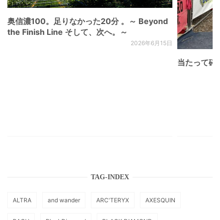
奥信濃100。足りなかった20分 。～ Beyond
the Finish Line そして、次へ。～
2026年6月15日
当たって砕け
TAG-INDEX
ALTRA
and wander
ARC'TERYX
AXESQUIN