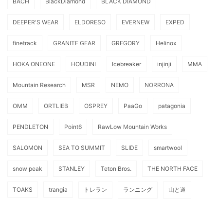
BACH
BlackDiamond
BLACK DIAMOND
DEEPER'S WEAR
ELDORESO
EVERNEW
EXPED
finetrack
GRANITE GEAR
GREGORY
Helinox
HOKA ONEONE
HOUDINI
Icebreaker
injinji
MMA
Mountain Research
MSR
NEMO
NORRONA
OMM
ORTLIEB
OSPREY
PaaGo
patagonia
PENDLETON
Point6
RawLow Mountain Works
SALOMON
SEA TO SUMMIT
SLIDE
smartwool
snow peak
STANLEY
Teton Bros.
THE NORTH FACE
TOAKS
trangia
トレラン
ランニング
山と道