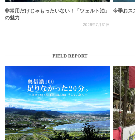
非常用だけじゃもったいない！「ツェルト泊」
今季おススメベ
の魅力
2026年7月31日
FIELD REPORT