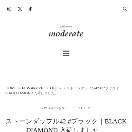
コ
ン
テ
ン
ホ
ツ
ー
へ
ム
ス
キ
ッ
プ
HOME
>
NEW ARRIVAL
>
OTHER
>
ストーンダッフル42 #ブラック｜
BLACK DIAMOND 入荷しました。
2019年12月9日
OTHER
ストーンダッフル42 #ブラック｜BLACK
DIAMOND 入荷しました。