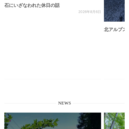
石にいざなわれた休日の話
2026年8月6日
北アルプス
NEWS