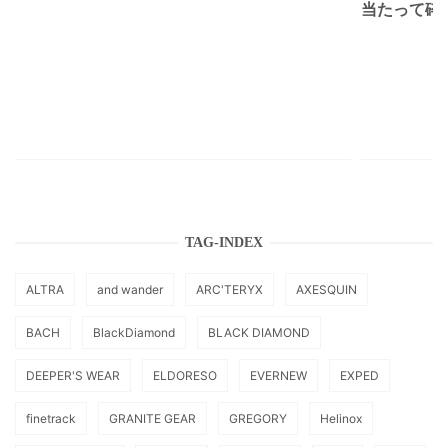
当たって砕け
TAG-INDEX
ALTRA
and wander
ARC'TERYX
AXESQUIN
BACH
BlackDiamond
BLACK DIAMOND
DEEPER'S WEAR
ELDORESO
EVERNEW
EXPED
finetrack
GRANITE GEAR
GREGORY
Helinox