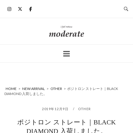
コ
ン
テ
ン
ホ
ツ
ー
へ
ム
ス
キ
ッ
プ
HOME
>
NEW ARRIVAL
>
OTHER
>
ポジトロン ストレート｜BLACK
DIAMOND 入荷しました。
2019年12月9日
OTHER
ポジトロン ストレート｜BLACK
DIAMOND 入荷しました。