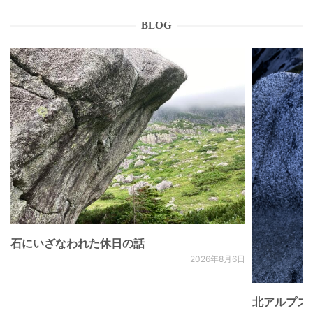
BLOG
石にいざなわれた休日の話
2026年8月6日
北アルプス