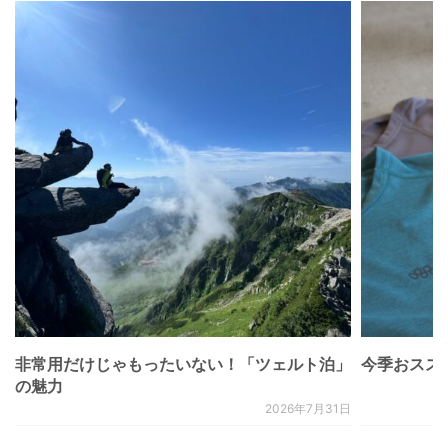
非常用だけじゃもったいない！「ツェルト泊」
今季おススメベ
の魅力
2026年7月31日