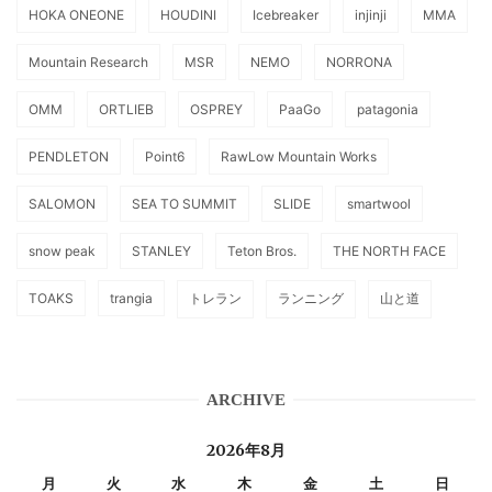
HOKA ONEONE
HOUDINI
Icebreaker
injinji
MMA
Mountain Research
MSR
NEMO
NORRONA
OMM
ORTLIEB
OSPREY
PaaGo
patagonia
PENDLETON
Point6
RawLow Mountain Works
SALOMON
SEA TO SUMMIT
SLIDE
smartwool
snow peak
STANLEY
Teton Bros.
THE NORTH FACE
TOAKS
trangia
トレラン
ランニング
山と道
ARCHIVE
2026年8月
月
火
水
木
金
土
日