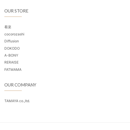
OUR STORE
着楽
cocorozashi
Diffusion
DOKODO
A-BONY
RERAISE
FATMAMA
OUR COMPANY
TAMAYA co.,ltd.