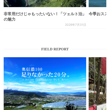
非常用だけじゃもったいない！「ツェルト泊」
今季おススメベ
の魅力
2026年7月31日
FIELD REPORT