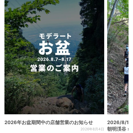
2026年お盆期間中の店舗営業のお知らせ
2026/8/15
朝明渓谷 × N
2026年8月4日