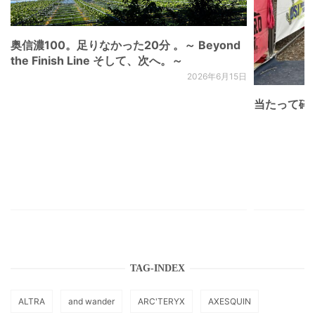
奥信濃100。足りなかった20分 。～ Beyond
the Finish Line そして、次へ。～
2026年6月15日
当たって砕け
TAG-INDEX
ALTRA
and wander
ARC'TERYX
AXESQUIN