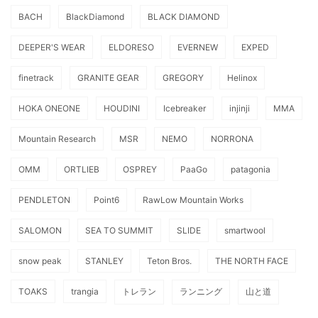
BACH
BlackDiamond
BLACK DIAMOND
DEEPER'S WEAR
ELDORESO
EVERNEW
EXPED
finetrack
GRANITE GEAR
GREGORY
Helinox
HOKA ONEONE
HOUDINI
Icebreaker
injinji
MMA
Mountain Research
MSR
NEMO
NORRONA
OMM
ORTLIEB
OSPREY
PaaGo
patagonia
PENDLETON
Point6
RawLow Mountain Works
SALOMON
SEA TO SUMMIT
SLIDE
smartwool
snow peak
STANLEY
Teton Bros.
THE NORTH FACE
TOAKS
trangia
トレラン
ランニング
山と道