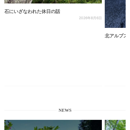
石にいざなわれた休日の話
2026年8月6日
北アルプス
NEWS