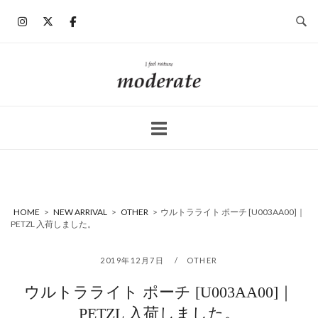
コ
ン
テ
ン
ホ
ツ
ー
へ
ム
ス
キ
ッ
プ
HOME
>
NEW ARRIVAL
>
OTHER
>
ウルトラライト ポーチ [U003AA00]｜
PETZL 入荷しました。
2019年12月7日
OTHER
ウルトラライト ポーチ [U003AA00]｜
PETZL 入荷しました。