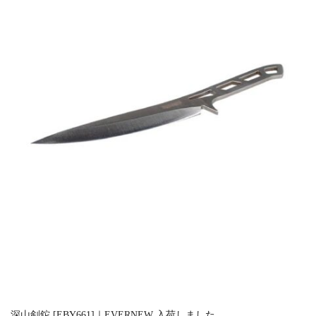
深山剣鉈 [EBY661]｜EVERNEW 入荷しました。