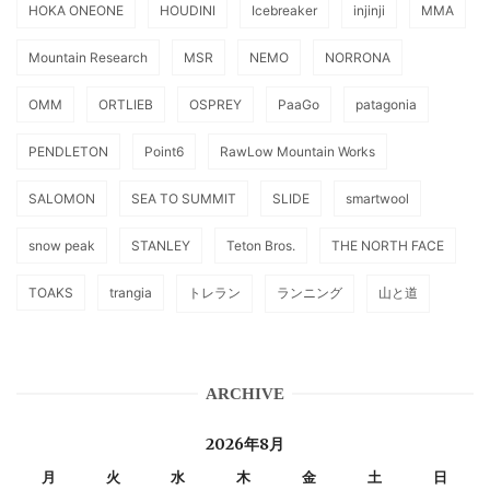
HOKA ONEONE
HOUDINI
Icebreaker
injinji
MMA
Mountain Research
MSR
NEMO
NORRONA
OMM
ORTLIEB
OSPREY
PaaGo
patagonia
PENDLETON
Point6
RawLow Mountain Works
SALOMON
SEA TO SUMMIT
SLIDE
smartwool
snow peak
STANLEY
Teton Bros.
THE NORTH FACE
TOAKS
trangia
トレラン
ランニング
山と道
ARCHIVE
2026年8月
月
火
水
木
金
土
日