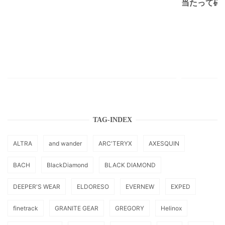
当たって砕け
TAG-INDEX
ALTRA
and wander
ARC'TERYX
AXESQUIN
BACH
BlackDiamond
BLACK DIAMOND
DEEPER'S WEAR
ELDORESO
EVERNEW
EXPED
finetrack
GRANITE GEAR
GREGORY
Helinox