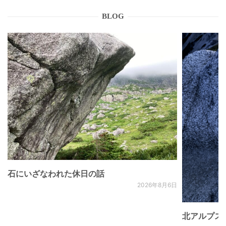
BLOG
石にいざなわれた休日の話
2026年8月6日
北アルプス