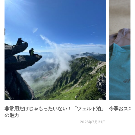
非常用だけじゃもったいない！「ツェルト泊」
今季おススメベ
の魅力
2026年7月31日