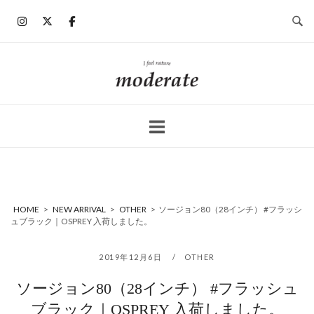
コ
ン
テ
ン
ホ
ツ
ー
へ
ム
ス
キ
ッ
プ
HOME
>
NEW ARRIVAL
>
OTHER
>
ソージョン80（28インチ） #フラッシ
ュブラック｜OSPREY 入荷しました。
2019年12月6日
OTHER
ソージョン80（28インチ） #フラッシュ
ブラック｜OSPREY 入荷しました。