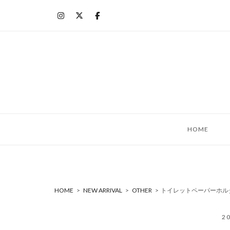
コ
ン
テ
ン
ツ
へ
ス
キ
ッ
HOME
プ
HOME
>
NEW ARRIVAL
>
OTHER
>
トイレットペーパーホルダ
2