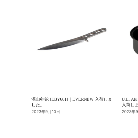
ョ
ン
深山剣鉈 [EBY661]｜EVERNEW 入荷しま
U.L. Al
した。
入荷し
2023年9月10日
2023年