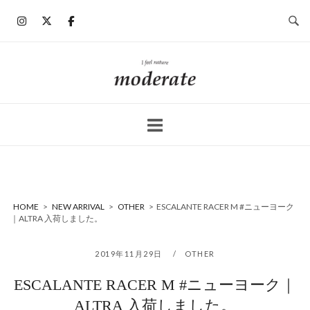
コ
ン
テ
ン
ホ
ツ
ー
へ
ム
ス
キ
ッ
プ
HOME
>
NEW ARRIVAL
>
OTHER
>
ESCALANTE RACER M #ニューヨーク
｜ALTRA 入荷しました。
2019年11月29日
OTHER
ESCALANTE RACER M #ニューヨーク｜
ALTRA 入荷しました。