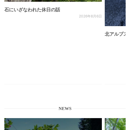
石にいざなわれた休日の話
2026年8月6日
北アルプス
NEWS