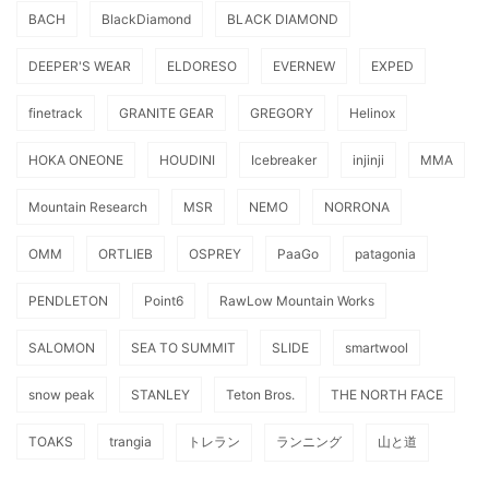
BACH
BlackDiamond
BLACK DIAMOND
DEEPER'S WEAR
ELDORESO
EVERNEW
EXPED
finetrack
GRANITE GEAR
GREGORY
Helinox
HOKA ONEONE
HOUDINI
Icebreaker
injinji
MMA
Mountain Research
MSR
NEMO
NORRONA
OMM
ORTLIEB
OSPREY
PaaGo
patagonia
PENDLETON
Point6
RawLow Mountain Works
SALOMON
SEA TO SUMMIT
SLIDE
smartwool
snow peak
STANLEY
Teton Bros.
THE NORTH FACE
TOAKS
trangia
トレラン
ランニング
山と道