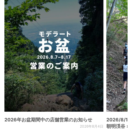
2026年お盆期間中の店舗営業のお知らせ
2026/8/15
朝明渓谷 × N
2026年8月4日