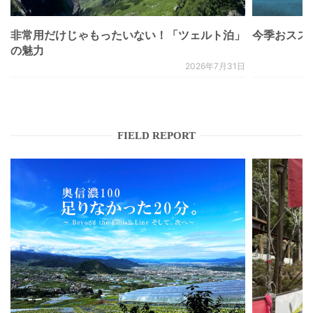
非常用だけじゃもったいない！「ツェルト泊」
今季おススメベ
の魅力
2026年7月31日
FIELD REPORT