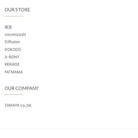
OUR STORE
着楽
cocorozashi
Diffusion
DOKODO
A-BONY
RERAISE
FATMAMA
OUR COMPANY
TAMAYA co.,ltd.