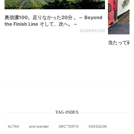
奥信濃100。足りなかった20分 。～ Beyond
the Finish Line そして、次へ。～
2026年6月15日
当たって砕け
TAG-INDEX
ALTRA
and wander
ARC'TERYX
AXESQUIN