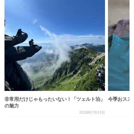
非常用だけじゃもったいない！「ツェルト泊」
今季おススメベ
の魅力
2026年7月31日