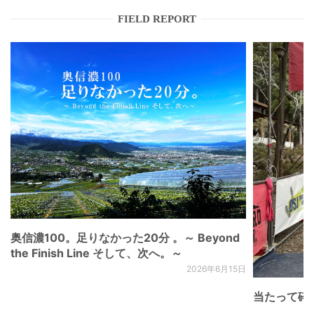
FIELD REPORT
奥信濃100。足りなかった20分 。～ Beyond
the Finish Line そして、次へ。～
2026年6月15日
当たって砕け