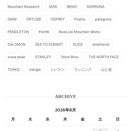
Mountain Research
MSR
NEMO
NORRONA
OMM
ORTLIEB
OSPREY
PaaGo
patagonia
PENDLETON
Point6
RawLow Mountain Works
SALOMON
SEA TO SUMMIT
SLIDE
smartwool
snow peak
STANLEY
Teton Bros.
THE NORTH FACE
TOAKS
trangia
トレラン
ランニング
山と道
ARCHIVE
2026年8月
月
火
水
木
金
土
日