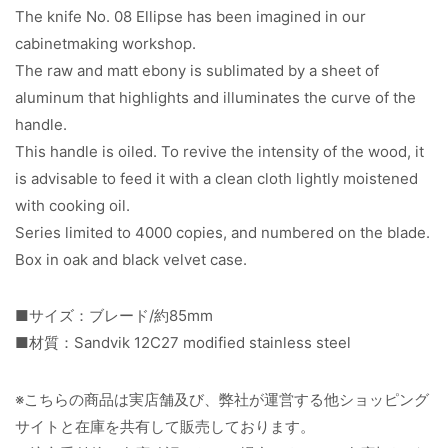
The knife No. 08 Ellipse has been imagined in our
cabinetmaking workshop.
The raw and matt ebony is sublimated by a sheet of
aluminum that highlights and illuminates the curve of the
handle.
This handle is oiled. To revive the intensity of the wood, it
is advisable to feed it with a clean cloth lightly moistened
with cooking oil.
Series limited to 4000 copies, and numbered on the blade.
Box in oak and black velvet case.
■サイズ：ブレード/約85mm
■材質：Sandvik 12C27 modified stainless steel
※こちらの商品は実店舗及び、弊社が運営する他ショッピング
サイトと在庫を共有して販売しております。