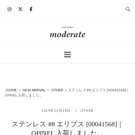
コ
ン
テ
ン
ホ
ツ
ー
へ
ム
ス
キ
ッ
プ
HOME
>
NEW ARRIVAL
>
OTHER
>
ステンレス #8 エリプス [00041568]｜
OPINEL 入荷しました。
2019年11月19日
OTHER
ステンレス #8 エリプス [00041568]｜
OPINEL 入荷しました。