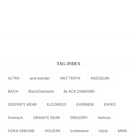
TAG-INDEX
ALTRA
and wander
ARC'TERYX
AXESQUIN
BACH
BlackDiamond
BLACK DIAMOND
DEEPER'S WEAR
ELDORESO
EVERNEW
EXPED
finetrack
GRANITE GEAR
GREGORY
Helinox
HOKA ONEONE
HOUDINI
Icebreaker
injinji
MMA