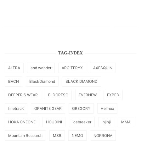
TAG-INDEX
ALTRA
and wander
ARC'TERYX
AXESQUIN
BACH
BlackDiamond
BLACK DIAMOND
DEEPER'S WEAR
ELDORESO
EVERNEW
EXPED
finetrack
GRANITE GEAR
GREGORY
Helinox
HOKA ONEONE
HOUDINI
Icebreaker
injinji
MMA
Mountain Research
MSR
NEMO
NORRONA