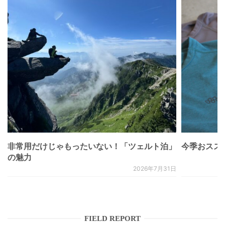
非常用だけじゃもったいない！「ツェルト泊」
今季おススメベ
の魅力
2026年7月31日
FIELD REPORT