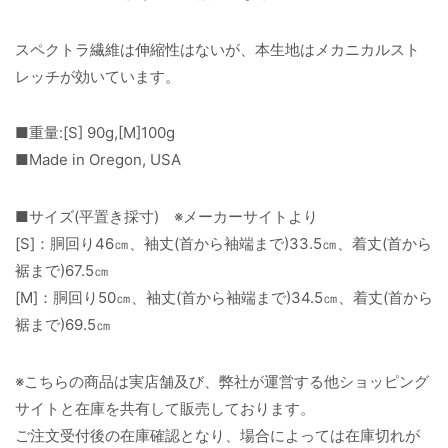
スペクトラ繊維は伸縮性はないが、本生地はメカニカルスト
レッチが効いています。
■重量:[S] 90g,[M]100g
■Made in Oregon, USA
■サイズ(平置き採寸) ※メーカーサイトより
[S]：胴回り46㎝、袖丈(首から袖端まで)33.5㎝、着丈(首から
裾まで)67.5㎝
[M]：胴回り50㎝、袖丈(首から袖端まで)34.5㎝、着丈(首から
裾まで)69.5㎝
※こちらの商品は実店舗及び、弊社が運営する他ショッピング
サイトと在庫を共有して販売しております。
ご注文受付後の在庫確認となり、場合によっては在庫切れが