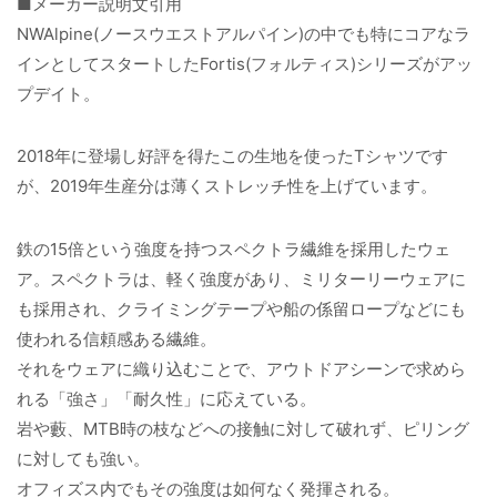
■メーカー説明文引用
NWAlpine(ノースウエストアルパイン)の中でも特にコアなラ
インとしてスタートしたFortis(フォルティス)シリーズがアッ
プデイト。
2018年に登場し好評を得たこの生地を使ったTシャツです
が、2019年生産分は薄くストレッチ性を上げています。
鉄の15倍という強度を持つスペクトラ繊維を採用したウェ
ア。スペクトラは、軽く強度があり、ミリターリーウェアに
も採用され、クライミングテープや船の係留ロープなどにも
使われる信頼感ある繊維。
それをウェアに織り込むことで、アウトドアシーンで求めら
れる「強さ」「耐久性」に応えている。
岩や藪、MTB時の枝などへの接触に対して破れず、ピリング
に対しても強い。
オフィズス内でもその強度は如何なく発揮される。