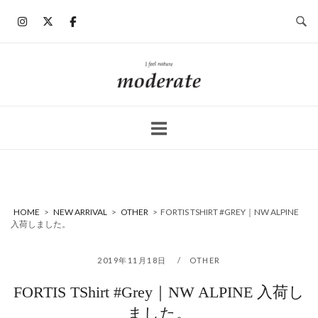
コ
ン
テ
ン
ホ
ツ
ー
へ
ム
ス
キ
ッ
プ
HOME
>
NEW ARRIVAL
>
OTHER
>
FORTIS TSHIRT #GREY｜NW ALPINE
入荷しました。
2019年11月18日
OTHER
FORTIS TShirt #Grey｜NW ALPINE 入荷し
ました。