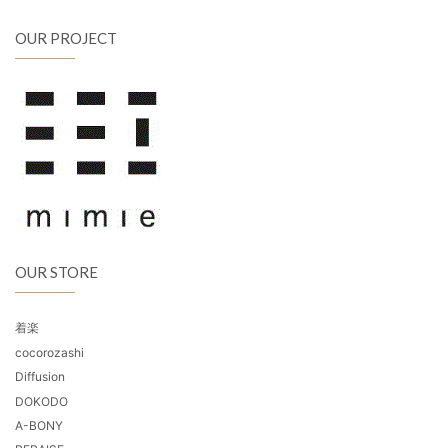
OUR PROJECT
OUR STORE
着楽
cocorozashi
Diffusion
DOKODO
A-BONY