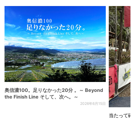
奥信濃100。足りなかった20分 。～ Beyond
the Finish Line そして、次へ。～
2026年6月15日
当たって砕け