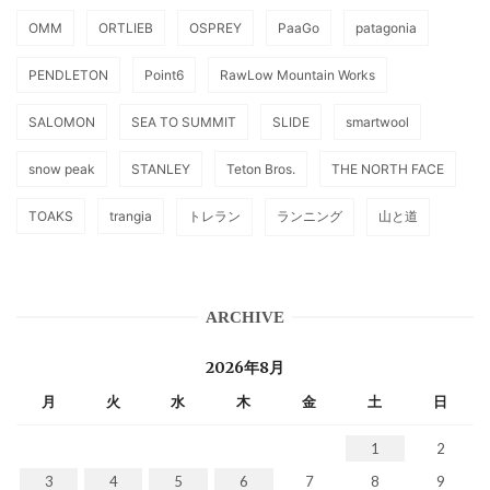
OMM
ORTLIEB
OSPREY
PaaGo
patagonia
PENDLETON
Point6
RawLow Mountain Works
SALOMON
SEA TO SUMMIT
SLIDE
smartwool
snow peak
STANLEY
Teton Bros.
THE NORTH FACE
TOAKS
trangia
トレラン
ランニング
山と道
ARCHIVE
2026年8月
月
火
水
木
金
土
日
1
2
3
4
5
6
7
8
9