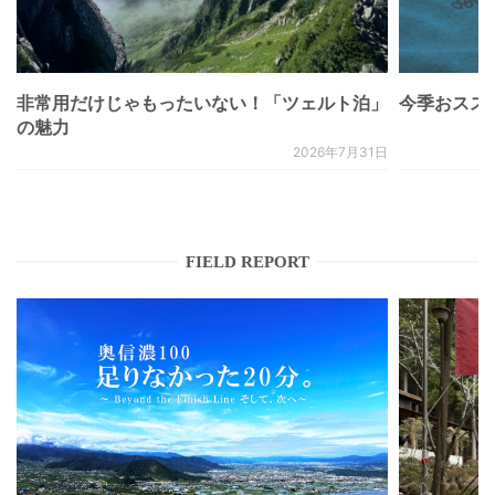
非常用だけじゃもったいない！「ツェルト泊」
今季おススメベ
の魅力
2026年7月31日
FIELD REPORT