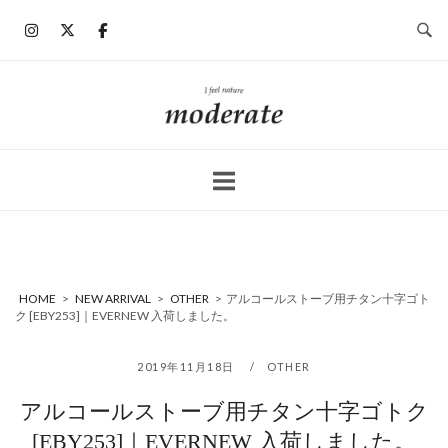
コ
ン
テ
ン
ホ
ツ
ー
へ
ム
ス
キ
ッ
プ
HOME
>
NEW ARRIVAL
>
OTHER
>
アルコールストーブ用チタン十字ゴト
ク [EBY253]｜EVERNEW 入荷しました。
2019年11月18日
OTHER
アルコールストーブ用チタン十字ゴトク
[EBY253]｜EVERNEW 入荷しました。