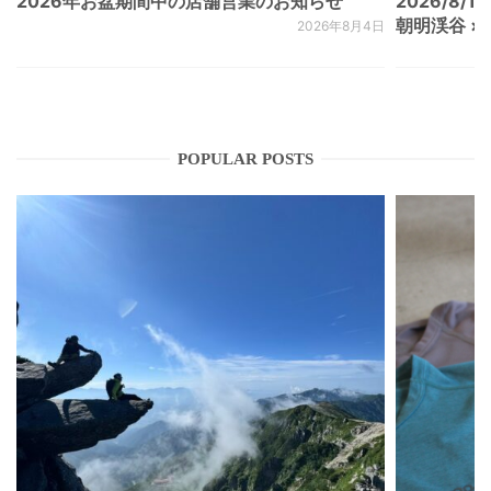
2026年お盆期間中の店舗営業のお知らせ
2026/8/15
朝明渓谷 × N
2026年8月4日
POPULAR POSTS