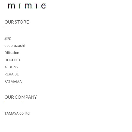
OUR STORE
着楽
cocorozashi
Diffusion
DOKODO
A-BONY
RERAISE
FATMAMA
OUR COMPANY
TAMAYA co.,ltd.