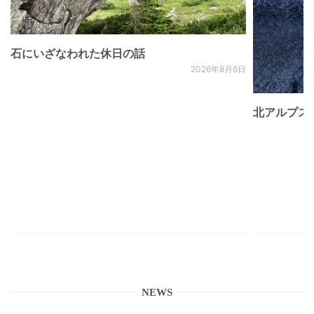
石にいざなわれた休日の話
2026年8月6日
北アルプス
NEWS