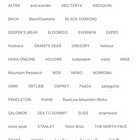
ALTRA
and wander
ARC'TERYX
AXESQUIN
BACH
BlackDiamond
BLACK DIAMOND
DEEPER'S WEAR
ELDORESO
EVERNEW
EXPED
finetrack
GRANITE GEAR
GREGORY
Helinox
HOKA ONEONE
HOUDINI
Icebreaker
injinji
MMA
Mountain Research
MSR
NEMO
NORRONA
OMM
ORTLIEB
OSPREY
PaaGo
patagonia
PENDLETON
Point6
RawLow Mountain Works
SALOMON
SEA TO SUMMIT
SLIDE
smartwool
snow peak
STANLEY
Teton Bros.
THE NORTH FACE
TOAKS
trangia
トレラン
ランニング
山と道