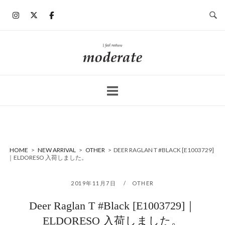
コ
ン
テ
ン
ホ
ツ
ー
へ
ム
ス
キ
ッ
プ
HOME
>
NEW ARRIVAL
>
OTHER
>
DEER RAGLAN T #BLACK [E1003729]
｜ELDORESO 入荷しました。
2019年11月7日
OTHER
Deer Raglan T #Black [E1003729]｜
ELDORESO 入荷しました。