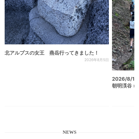
北アルプスの女王 燕岳行ってきました！
2026年8月5日
2026/8/15
朝明渓谷 × N
NEWS