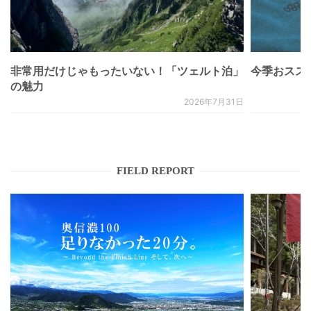
非常用だけじゃもったいない！「ツェルト泊」
今季おススメベ
の魅力
2026年7月31日
FIELD REPORT