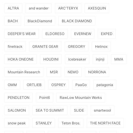
ALTRA
and wander
ARC'TERYX
AXESQUIN
BACH
BlackDiamond
BLACK DIAMOND
DEEPER'S WEAR
ELDORESO
EVERNEW
EXPED
finetrack
GRANITE GEAR
GREGORY
Helinox
HOKA ONEONE
HOUDINI
Icebreaker
injinji
MMA
Mountain Research
MSR
NEMO
NORRONA
OMM
ORTLIEB
OSPREY
PaaGo
patagonia
PENDLETON
Point6
RawLow Mountain Works
SALOMON
SEA TO SUMMIT
SLIDE
smartwool
snow peak
STANLEY
Teton Bros.
THE NORTH FACE