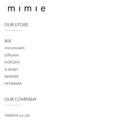
OUR STORE
着楽
cocorozashi
Diffusion
DOKODO
A-BONY
RERAISE
FATMAMA
OUR COMPANY
TAMAYA co.,ltd.