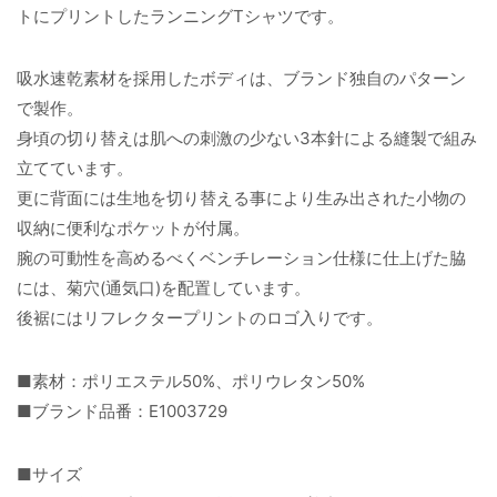
トにプリントしたランニングTシャツです。
吸水速乾素材を採用したボディは、ブランド独自のパターン
で製作。
身頃の切り替えは肌への刺激の少ない3本針による縫製で組み
立てています。
更に背面には生地を切り替える事により生み出された小物の
収納に便利なポケットが付属。
腕の可動性を高めるべくベンチレーション仕様に仕上げた脇
には、菊穴(通気口)を配置しています。
後裾にはリフレクタープリントのロゴ入りです。
■素材：ポリエステル50%、ポリウレタン50%
■ブランド品番：E1003729
■サイズ