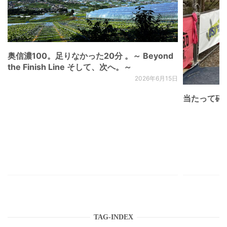
奥信濃100。足りなかった20分 。～ Beyond
the Finish Line そして、次へ。～
2026年6月15日
当たって砕け
TAG-INDEX