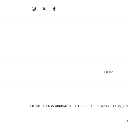
コ
ン
テ
ン
ツ
へ
ス
キ
ッ
HOME
プ
HOME
>
NEW ARRIVAL
>
OTHER
>
DEER CAP #YELLOW 
2