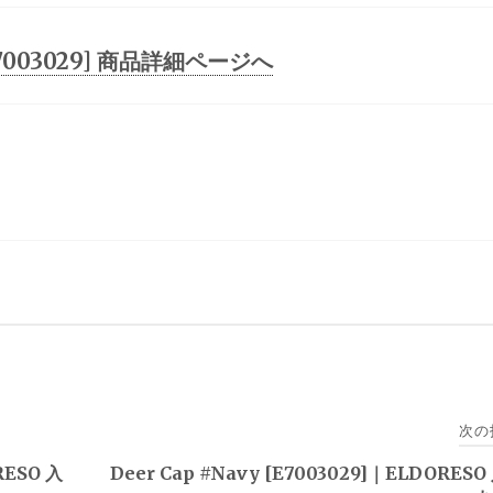
[E7003029] 商品詳細ページへ
次の
RESO 入
Deer Cap #Navy [E7003029]｜ELDORES