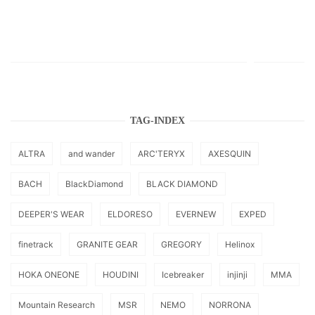
TAG-INDEX
ALTRA
and wander
ARC'TERYX
AXESQUIN
BACH
BlackDiamond
BLACK DIAMOND
DEEPER'S WEAR
ELDORESO
EVERNEW
EXPED
finetrack
GRANITE GEAR
GREGORY
Helinox
HOKA ONEONE
HOUDINI
Icebreaker
injinji
MMA
Mountain Research
MSR
NEMO
NORRONA