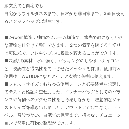
旅支度でも自宅でも
自宅からウイルダネスまで、日常から非日常まで。365日使え
るスタッフバッグの誕生です。
■2-room構造：独自の２ルーム構造で、旅先で雑になりがち
な荷物を仕分けて整理できます。２つの気室を隔てる仕切り
は可動式で、フレキシブルに容量を変えることができます。
■2種類の素材：水に強く、パッキングのしやすいナイロン
と、視認性と通気性を向上させたメッシュを採用。使用前＆
使用後、WET&DRYなどアイデア次第で便利に使えます。
■ジャストサイズ：あらゆる使用シーンと必要装備を想定し
てテストと検証を重ねました。インナーバッグとしてのバラ
ンスや荷物へのアクセス性をも考慮しながら、理想的なジャ
ストサイズを導き出しました。アウトドアだけでなく、トラ
ベル、普段づかい、自宅での保管まで、様々なシチュエーシ
ョンで簡単に荷物の整理ができます。