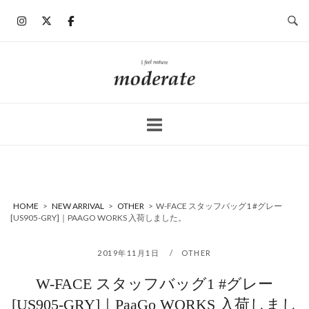
コ
ン
テ
ン
ホ
ツ
ー
へ
ム
ス
キ
ッ
プ
HOME
>
NEW ARRIVAL
>
OTHER
>
W-FACE スタッフバッグ1 #グレー
[US905-GRY]｜PAAGO WORKS 入荷しました。
2019年11月1日
OTHER
W-FACE スタッフバッグ1 #グレー
[US905-GRY]｜PaaGo WORKS 入荷しまし