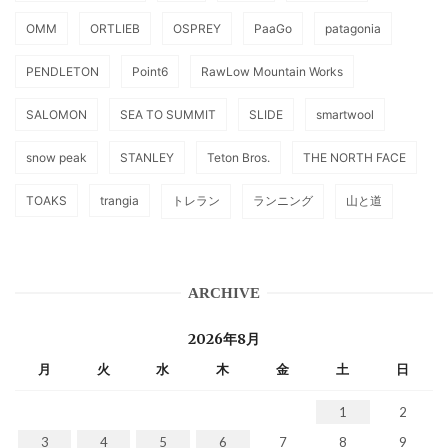
OMM
ORTLIEB
OSPREY
PaaGo
patagonia
PENDLETON
Point6
RawLow Mountain Works
SALOMON
SEA TO SUMMIT
SLIDE
smartwool
snow peak
STANLEY
Teton Bros.
THE NORTH FACE
TOAKS
trangia
トレラン
ランニング
山と道
ARCHIVE
2026年8月
月
火
水
木
金
土
日
1
2
3
4
5
6
7
8
9