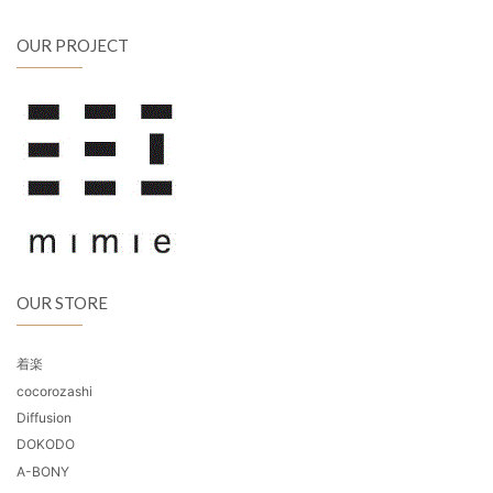
OUR PROJECT
OUR STORE
着楽
cocorozashi
Diffusion
DOKODO
A-BONY