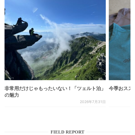
非常用だけじゃもったいない！「ツェルト泊」
今季おススメベ
の魅力
2026年7月31日
FIELD REPORT