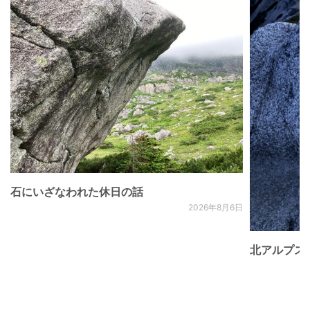
石にいざなわれた休日の話
2026年8月6日
北アルプス