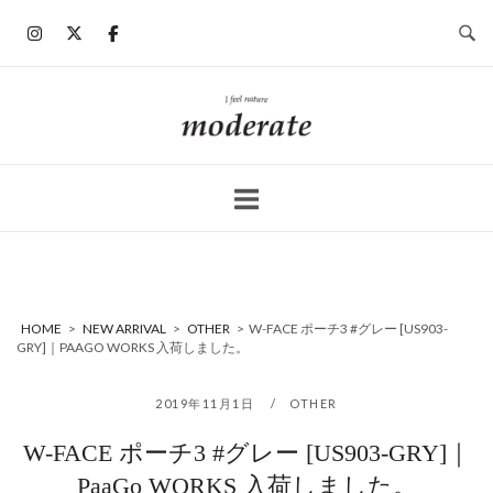
コ
ン
テ
ン
ホ
ツ
ー
へ
ム
ス
キ
ッ
プ
HOME
>
NEW ARRIVAL
>
OTHER
>
W-FACE ポーチ3 #グレー [US903-
GRY]｜PAAGO WORKS 入荷しました。
2019年11月1日
OTHER
W-FACE ポーチ3 #グレー [US903-GRY]｜
PaaGo WORKS 入荷しました。