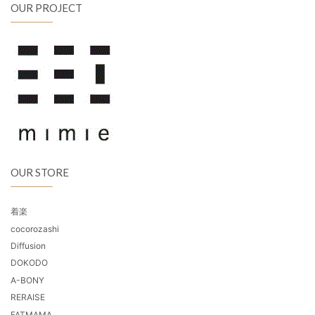
OUR PROJECT
OUR STORE
着楽
cocorozashi
Diffusion
DOKODO
A-BONY
RERAISE
FATMAMA