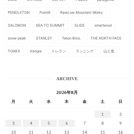
PENDLETON
Point6
RawLow Mountain Works
SALOMON
SEA TO SUMMIT
SLIDE
smartwool
snow peak
STANLEY
Teton Bros.
THE NORTH FACE
TOAKS
trangia
トレラン
ランニング
山と道
ARCHIVE
2026年8月
月
火
水
木
金
土
日
1
2
3
4
5
6
7
8
9
10
11
12
13
14
15
16