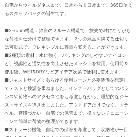
自宅からウイルダネスまで、日常から非日常まで。365日使え
るスタッフバッグの誕生です。
■2-room構造：独自の２ルーム構造で、旅先で雑になりがち
な荷物を仕分けて整理できます。２つの気室を隔てる仕切り
は可動式で、フレキシブルに容量を変えることができます。
■2種類の素材：水に強く、パッキングのしやすいナイロン
と、視認性と通気性を向上させたメッシュを採用。使用前＆
使用後、WET&DRYなどアイデア次第で便利に使えます。
■ジャストサイズ：あらゆる使用シーンと必要装備を想定し
てテストと検証を重ねました。インナーバッグとしてのバラ
ンスや荷物へのアクセス性をも考慮しながら、理想的なジャ
ストサイズを導き出しました。アウトドアだけでなく、トラ
ベル、普段づかい、自宅での保管まで、様々なシチュエーシ
ョンで簡単に荷物の整理ができます。
■ストレージ機能：自宅での保管を考慮して、収納物が一目