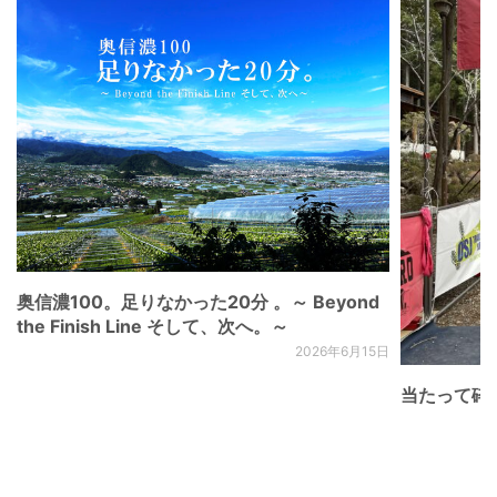
奥信濃100。足りなかった20分 。～ Beyond
the Finish Line そして、次へ。～
2026年6月15日
当たって砕け