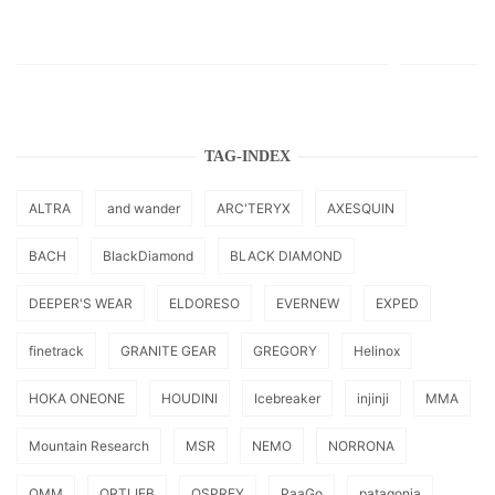
TAG-INDEX
ALTRA
and wander
ARC'TERYX
AXESQUIN
BACH
BlackDiamond
BLACK DIAMOND
DEEPER'S WEAR
ELDORESO
EVERNEW
EXPED
finetrack
GRANITE GEAR
GREGORY
Helinox
HOKA ONEONE
HOUDINI
Icebreaker
injinji
MMA
Mountain Research
MSR
NEMO
NORRONA
OMM
ORTLIEB
OSPREY
PaaGo
patagonia