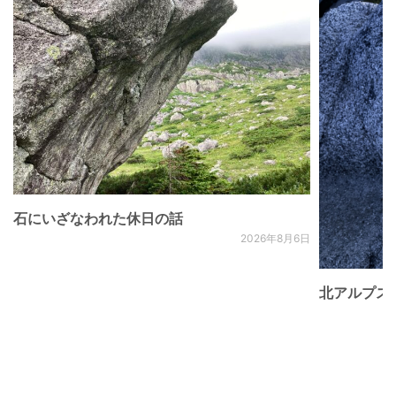
石にいざなわれた休日の話
2026年8月6日
北アルプス