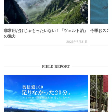
非常用だけじゃもったいない！「ツェルト泊」
今季おススメベ
の魅力
2026年7月31日
FIELD REPORT