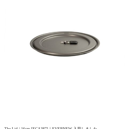
The Lid / 16cm [ECA387]｜EVERNEW 入荷しました。