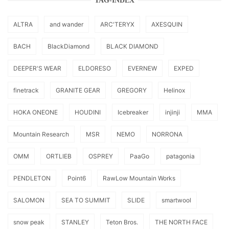
TAG-INDEX
ALTRA
and wander
ARC'TERYX
AXESQUIN
BACH
BlackDiamond
BLACK DIAMOND
DEEPER'S WEAR
ELDORESO
EVERNEW
EXPED
finetrack
GRANITE GEAR
GREGORY
Helinox
HOKA ONEONE
HOUDINI
Icebreaker
injinji
MMA
Mountain Research
MSR
NEMO
NORRONA
OMM
ORTLIEB
OSPREY
PaaGo
patagonia
PENDLETON
Point6
RawLow Mountain Works
SALOMON
SEA TO SUMMIT
SLIDE
smartwool
snow peak
STANLEY
Teton Bros.
THE NORTH FACE