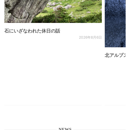
石にいざなわれた休日の話
2026年8月6日
北アルプス
NEWS