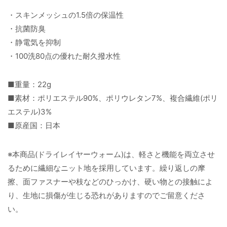
・スキンメッシュの1.5倍の保温性
・抗菌防臭
・静電気を抑制
・100洗80点の優れた耐久撥水性
■重量：22g
■素材：ポリエステル90%、ポリウレタン7%、複合繊維(ポリ
エステル)3%
■原産国：日本
※本商品(ドライレイヤーウォーム)は、軽さと機能を両立させ
るために繊細なニット地を採用しています。繰り返しの摩
擦、面ファスナーや枝などのひっかけ、硬い物との接触によ
り、生地に損傷が生じる恐れがありますのでご留意くださ
い。