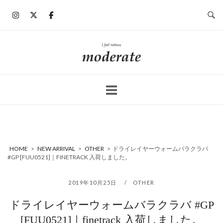
コ
ン
テ
ン
ホ
ツ
ー
へ
ム
ス
キ
ッ
プ
HOME
>
NEW ARRIVAL
>
OTHER
>
ドライレイヤーウォームバラクラバ
#GP [FUU0521]｜FINETRACK 入荷しました。
2019年10月25日
OTHER
ドライレイヤーウォームバラクラバ #GP
[FUU0521]｜finetrack 入荷しました。