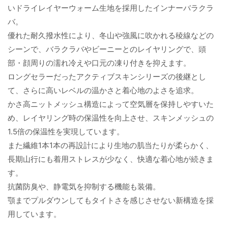
いドライレイヤーウォーム生地を採用したインナーバラクラ
バ。
優れた耐久撥水性により、冬山や強風に吹かれる稜線などの
シーンで、バラクラバやビーニーとのレイヤリングで、頭
部・顔周りの濡れ冷えや口元の凍り付きを抑えます。
ロングセラーだったアクティブスキンシリーズの後継とし
て、さらに高いレベルの温かさと着心地のよさを追求。
かさ高ニットメッシュ構造によって空気層を保持しやすいた
め、レイヤリング時の保温性を向上させ、スキンメッシュの
1.5倍の保温性を実現しています。
また繊維1本1本の再設計により生地の肌当たりが柔らかく、
長期山行にも着用ストレスが少なく、快適な着心地が続きま
す。
抗菌防臭や、静電気を抑制する機能も装備。
顎までプルダウンしてもタイトさを感じさせない新構造を採
用しています。