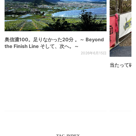
奥信濃100。足りなかった20分 。～ Beyond
the Finish Line そして、次へ。～
2026年6月15日
当たって砕け