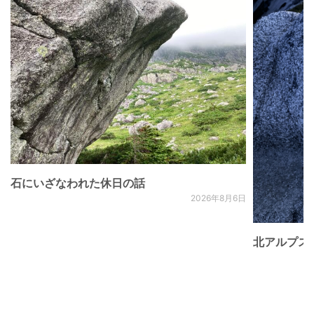
石にいざなわれた休日の話
2026年8月6日
北アルプス