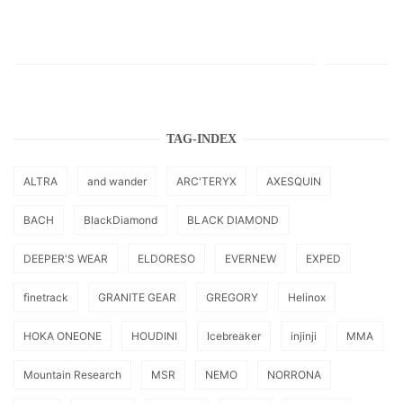
TAG-INDEX
ALTRA
and wander
ARC'TERYX
AXESQUIN
BACH
BlackDiamond
BLACK DIAMOND
DEEPER'S WEAR
ELDORESO
EVERNEW
EXPED
finetrack
GRANITE GEAR
GREGORY
Helinox
HOKA ONEONE
HOUDINI
Icebreaker
injinji
MMA
Mountain Research
MSR
NEMO
NORRONA