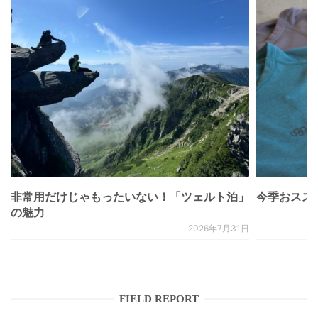
非常用だけじゃもったいない！「ツェルト泊」
今季おススメベ
の魅力
2026年7月31日
FIELD REPORT