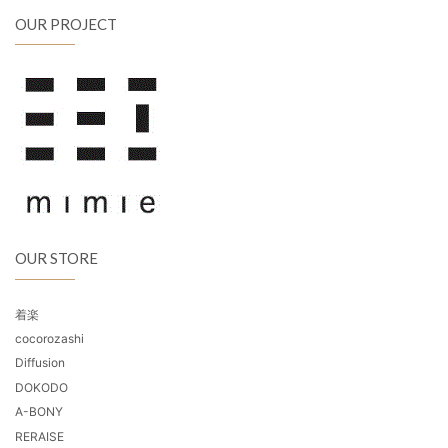
OUR PROJECT
OUR STORE
着楽
cocorozashi
Diffusion
DOKODO
A-BONY
RERAISE