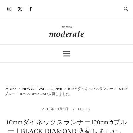
コ
ン
テ
ン
ホ
ツ
ー
へ
ム
ス
キ
ッ
プ
HOME
>
NEW ARRIVAL
>
OTHER
>
10MMダイネックスランナー120CM #
ブルー｜BLACK DIAMOND 入荷しました。
2019年10月3日
OTHER
10mmダイネックスランナー120cm #ブル
ー｜BLACK DIAMOND 入荷しました。