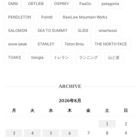
OMM
ORTLIEB
OSPREY
PaaGo
patagonia
PENDLETON
Point6
RawLow Mountain Works
SALOMON
SEA TO SUMMIT
SLIDE
smartwool
snow peak
STANLEY
Teton Bros.
THE NORTH FACE
TOAKS
trangia
トレラン
ランニング
山と道
ARCHIVE
2026年8月
月
火
水
木
金
土
日
1
2
3
4
5
6
7
8
9