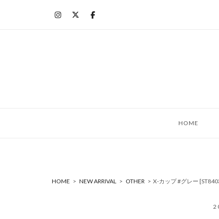
コ
ン
テ
ン
ツ
へ
ス
キ
ッ
HOME
プ
HOME
>
NEW ARRIVAL
>
OTHER
>
X-カップ #グレー [ST84
2