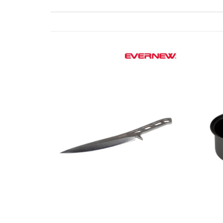
ゲ
ー
シ
ョ
ン