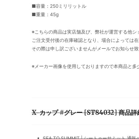
■容量：250ミリリットル
■重量：45g
※こちらの商品は実店舗及び、弊社が運営する他シ
ご注文受付後の在庫確認となり、場合によっては在
その際は申し訳ございませんがメールでお知らせ致
※メーカー画像を使用しておりますので本商品と多
X-カップ #グレー [ST84032] 商
SEA TO SUMMIT | シートゥーサミット 通