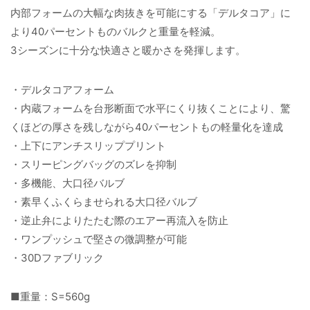
内部フォームの大幅な肉抜きを可能にする「デルタコア」に
より40パーセントものバルクと重量を軽減。
3シーズンに十分な快適さと暖かさを発揮します。
・デルタコアフォーム
・内蔵フォームを台形断面で水平にくり抜くことにより、驚
くほどの厚さを残しながら40パーセントもの軽量化を達成
・上下にアンチスリッププリント
・スリーピングバッグのズレを抑制
・多機能、大口径バルブ
・素早くふくらませられる大口径バルブ
・逆止弁によりたたむ際のエアー再流入を防止
・ワンプッシュで堅さの微調整が可能
・30Dファブリック
■重量：S=560g