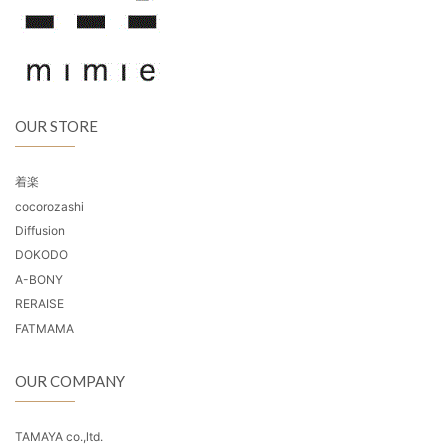
OUR STORE
着楽
cocorozashi
Diffusion
DOKODO
A-BONY
RERAISE
FATMAMA
OUR COMPANY
TAMAYA co.,ltd.