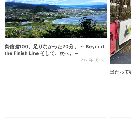
奥信濃100。足りなかった20分 。～ Beyond
the Finish Line そして、次へ。～
2026年6月15日
当たって砕け