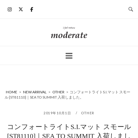
コ
ン
テ
ン
ホ
ツ
ー
へ
ム
ス
キ
ッ
プ
HOME
>
NEW ARRIVAL
>
OTHER
>
コンフォートライトS.I.マット スモー
ル [ST81110]｜SEA TO SUMMIT 入荷しました。
2019年10月1日
OTHER
コンフォートライトS.I.マット スモール
[ST81110]｜SEA TO SUMMIT 入荷しまし