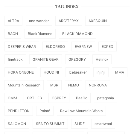
TAG-INDEX
ALTRA
and wander
ARC'TERYX
AXESQUIN
BACH
BlackDiamond
BLACK DIAMOND
DEEPER'S WEAR
ELDORESO
EVERNEW
EXPED
finetrack
GRANITE GEAR
GREGORY
Helinox
HOKA ONEONE
HOUDINI
Icebreaker
injinji
MMA
Mountain Research
MSR
NEMO
NORRONA
OMM
ORTLIEB
OSPREY
PaaGo
patagonia
PENDLETON
Point6
RawLow Mountain Works
SALOMON
SEA TO SUMMIT
SLIDE
smartwool