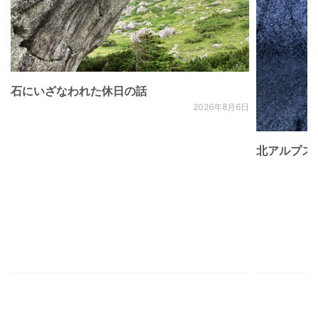
石にいざなわれた休日の話
2026年8月6日
北アルプス