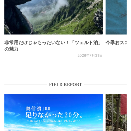
非常用だけじゃもったいない！「ツェルト泊」
今季おススメベ
の魅力
2026年7月31日
FIELD REPORT