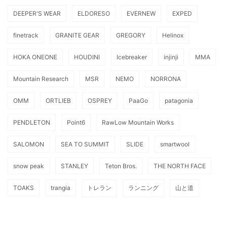
DEEPER'S WEAR
ELDORESO
EVERNEW
EXPED
finetrack
GRANITE GEAR
GREGORY
Helinox
HOKA ONEONE
HOUDINI
Icebreaker
injinji
MMA
Mountain Research
MSR
NEMO
NORRONA
OMM
ORTLIEB
OSPREY
PaaGo
patagonia
PENDLETON
Point6
RawLow Mountain Works
SALOMON
SEA TO SUMMIT
SLIDE
smartwool
snow peak
STANLEY
Teton Bros.
THE NORTH FACE
TOAKS
trangia
トレラン
ランニング
山と道