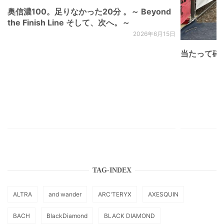
奥信濃100。足りなかった20分 。～ Beyond
the Finish Line そして、次へ。～
2026年6月15日
当たって砕け
TAG-INDEX
ALTRA
and wander
ARC'TERYX
AXESQUIN
BACH
BlackDiamond
BLACK DIAMOND