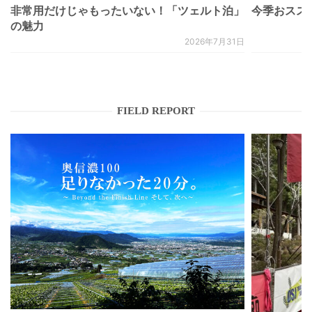
非常用だけじゃもったいない！「ツェルト泊」
今季おススメベ
の魅力
2026年7月31日
FIELD REPORT