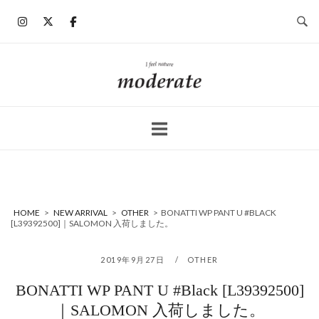
コ
ン
テ
ン
ホ
ツ
ー
へ
ム
ス
キ
ッ
プ
HOME
>
NEW ARRIVAL
>
OTHER
>
BONATTI WP PANT U #BLACK
[L39392500]｜SALOMON 入荷しました。
2019年9月27日
OTHER
BONATTI WP PANT U #Black [L39392500]
｜SALOMON 入荷しました。