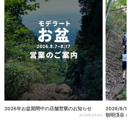
2026年お盆期間中の店舗営業のお知らせ
2026/8/15
朝明渓谷 × N
2026年8月4日