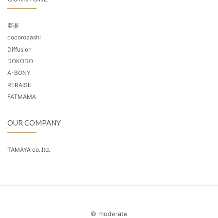
着楽
cocorozashi
Diffusion
DOKODO
A-BONY
RERAISE
FATMAMA
OUR COMPANY
TAMAYA co.,ltd.
© moderate