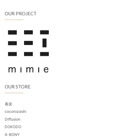
OUR PROJECT
OUR STORE
着楽
cocorozashi
Diffusion
DOKODO
A-BONY