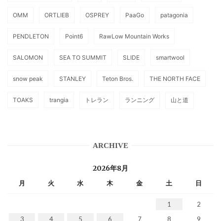
OMM
ORTLIEB
OSPREY
PaaGo
patagonia
PENDLETON
Point6
RawLow Mountain Works
SALOMON
SEA TO SUMMIT
SLIDE
smartwool
snow peak
STANLEY
Teton Bros.
THE NORTH FACE
TOAKS
trangia
トレラン
ランニング
山と道
ARCHIVE
2026年8月
月
火
水
木
金
土
日
1
2
3
4
5
6
7
8
9