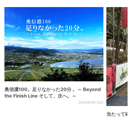
奥信濃100。足りなかった20分 。～ Beyond
the Finish Line そして、次へ。～
2026年6月15日
当たって砕け