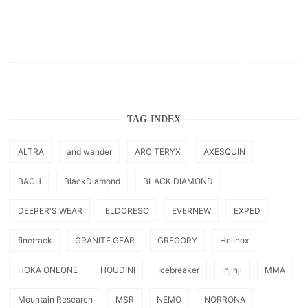
TAG-INDEX
ALTRA
and wander
ARC'TERYX
AXESQUIN
BACH
BlackDiamond
BLACK DIAMOND
DEEPER'S WEAR
ELDORESO
EVERNEW
EXPED
finetrack
GRANITE GEAR
GREGORY
Helinox
HOKA ONEONE
HOUDINI
Icebreaker
injinji
MMA
Mountain Research
MSR
NEMO
NORRONA