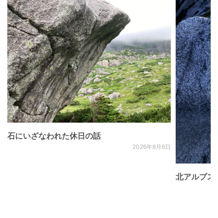
石にいざなわれた休日の話
2026年8月6日
北アルプス