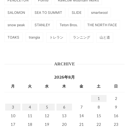
PENDLETON
Point6
RawLow Mountain Works
SALOMON
SEA TO SUMMIT
SLIDE
smartwool
snow peak
STANLEY
Teton Bros.
THE NORTH FACE
TOAKS
trangia
トレラン
ランニング
山と道
ARCHIVE
2026年8月
月
火
水
木
金
土
日
1
2
3
4
5
6
7
8
9
10
11
12
13
14
15
16
17
18
19
20
21
22
23