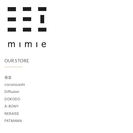
OUR STORE
着楽
cocorozashi
Diffusion
DOKODO
A-BONY
RERAISE
FATMAMA