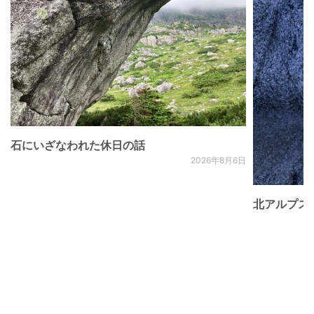
石にいざなわれた休日の話
2026年8月6日
北アルプス