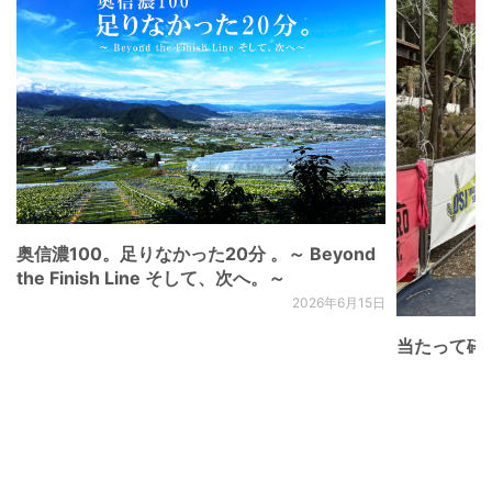
奥信濃100。足りなかった20分 。～ Beyond
the Finish Line そして、次へ。～
2026年6月15日
当たって砕け