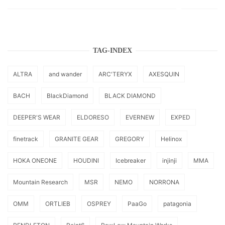
TAG-INDEX
ALTRA
and wander
ARC'TERYX
AXESQUIN
BACH
BlackDiamond
BLACK DIAMOND
DEEPER'S WEAR
ELDORESO
EVERNEW
EXPED
finetrack
GRANITE GEAR
GREGORY
Helinox
HOKA ONEONE
HOUDINI
Icebreaker
injinji
MMA
Mountain Research
MSR
NEMO
NORRONA
OMM
ORTLIEB
OSPREY
PaaGo
patagonia