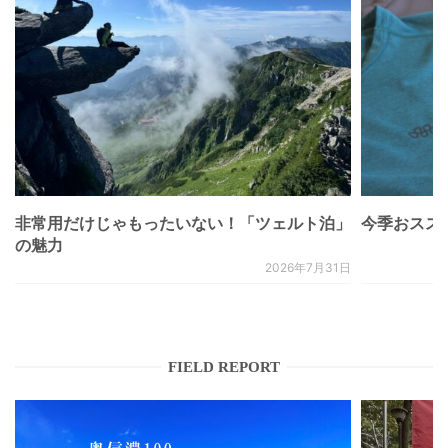
非常用だけじゃもったいない！「ツェルト泊」
今季おススメベ
の魅力
2026年7月31日
FIELD REPORT