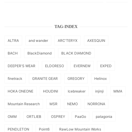
TAG-INDEX
ALTRA
and wander
ARC'TERYX
AXESQUIN
BACH
BlackDiamond
BLACK DIAMOND
DEEPER'S WEAR
ELDORESO
EVERNEW
EXPED
finetrack
GRANITE GEAR
GREGORY
Helinox
HOKA ONEONE
HOUDINI
Icebreaker
injinji
MMA
Mountain Research
MSR
NEMO
NORRONA
OMM
ORTLIEB
OSPREY
PaaGo
patagonia
PENDLETON
Point6
RawLow Mountain Works