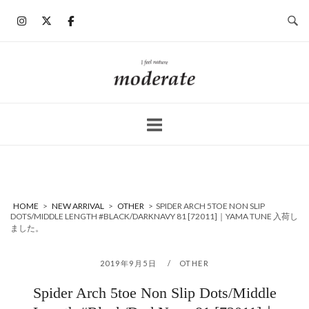
コ
ン
テ
ン
ホ
ツ
ー
へ
ム
ス
キ
ッ
プ
HOME
>
NEW ARRIVAL
>
OTHER
>
SPIDER ARCH 5TOE NON SLIP
DOTS/MIDDLE LENGTH #BLACK/DARKNAVY 81 [72011]｜YAMA TUNE 入荷し
ました。
2019年9月5日
OTHER
Spider Arch 5toe Non Slip Dots/Middle