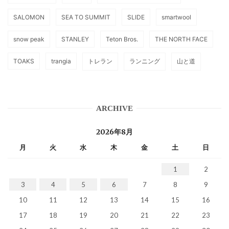
SALOMON
SEA TO SUMMIT
SLIDE
smartwool
snow peak
STANLEY
Teton Bros.
THE NORTH FACE
TOAKS
trangia
トレラン
ランニング
山と道
ARCHIVE
2026年8月
月
火
水
木
金
土
日
1
2
3
4
5
6
7
8
9
10
11
12
13
14
15
16
17
18
19
20
21
22
23