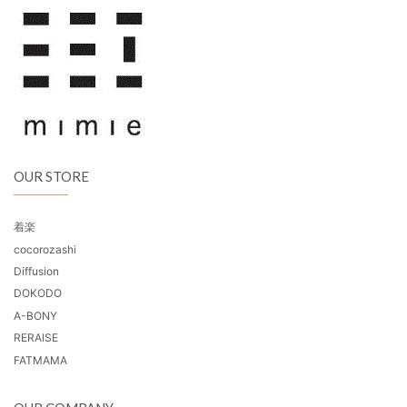
OUR STORE
着楽
cocorozashi
Diffusion
DOKODO
A-BONY
RERAISE
FATMAMA