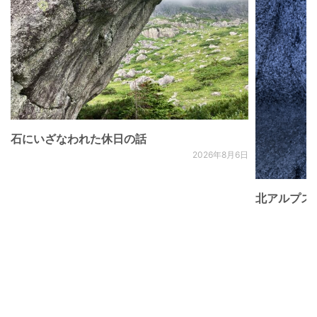
石にいざなわれた休日の話
2026年8月6日
北アルプス