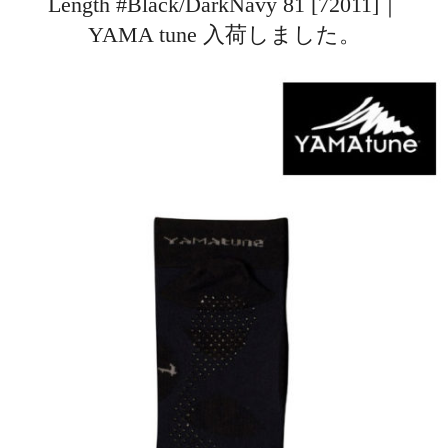
Length #Black/DarkNavy 81 [72011]｜
YAMA tune 入荷しました。