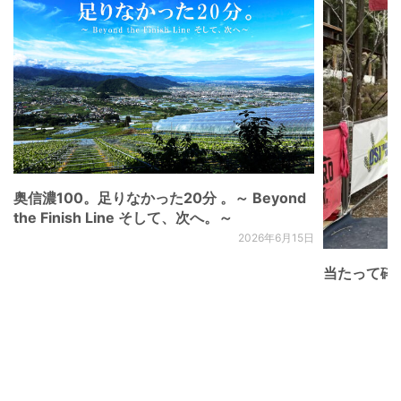
奥信濃100。足りなかった20分 。～ Beyond
the Finish Line そして、次へ。～
2026年6月15日
当たって砕け