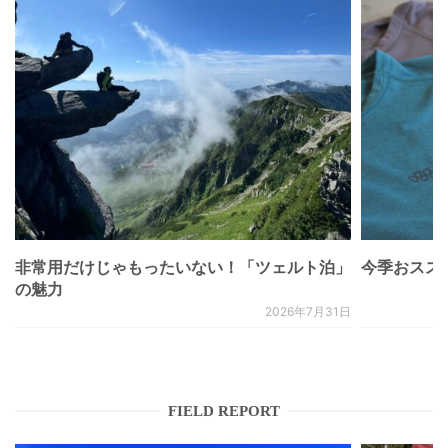
非常用だけじゃもったいない！「ツェルト泊」
今季おススメベ
の魅力
2026年7月31日
FIELD REPORT