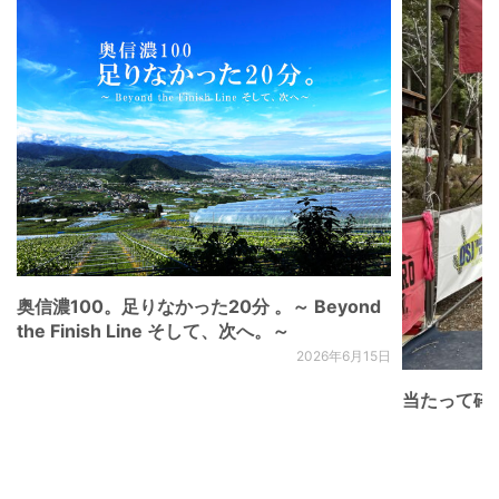
奥信濃100。足りなかった20分 。～ Beyond
the Finish Line そして、次へ。～
2026年6月15日
当たって砕け