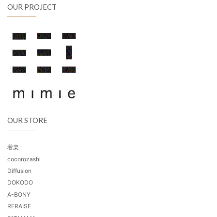
OUR PROJECT
OUR STORE
着楽
cocorozashi
Diffusion
DOKODO
A-BONY
RERAISE