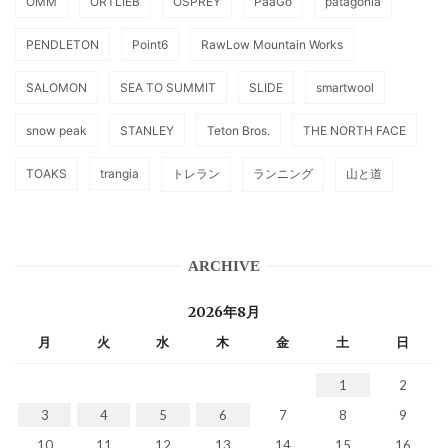
OMM
ORTLIEB
OSPREY
PaaGo
patagonia
PENDLETON
Point6
RawLow Mountain Works
SALOMON
SEA TO SUMMIT
SLIDE
smartwool
snow peak
STANLEY
Teton Bros.
THE NORTH FACE
TOAKS
trangia
トレラン
ランニング
山と道
ARCHIVE
2026年8月
月
火
水
木
金
土
日
1
2
3
4
5
6
7
8
9
10
11
12
13
14
15
16