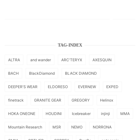
TAG-INDEX
ALTRA
and wander
ARC'TERYX
AXESQUIN
BACH
BlackDiamond
BLACK DIAMOND
DEEPER'S WEAR
ELDORESO
EVERNEW
EXPED
finetrack
GRANITE GEAR
GREGORY
Helinox
HOKA ONEONE
HOUDINI
Icebreaker
injinji
MMA
Mountain Research
MSR
NEMO
NORRONA