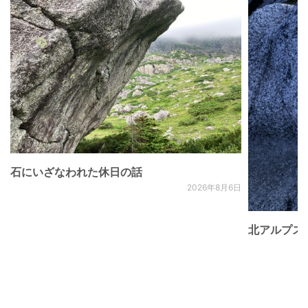
石にいざなわれた休日の話
2026年8月6日
北アルプス