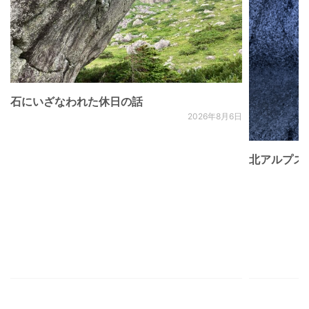
石にいざなわれた休日の話
2026年8月6日
北アルプス