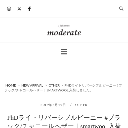
コ
ン
テ
ン
ホ
ツ
ー
へ
ム
ス
キ
ッ
プ
HOME
>
NEW ARRIVAL
>
OTHER
>
PHDライトリバーシブルビーニー #ブ
ラック/チャコールヘザー｜SMARTWOOL 入荷しました。
2019年8月19日
OTHER
PhDライトリバーシブルビーニー #ブラ
ック/チャコールヘザー｜smartwool 入荷