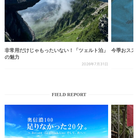
非常用だけじゃもったいない！「ツェルト泊」
今季おススメベ
の魅力
2026年7月31日
FIELD REPORT