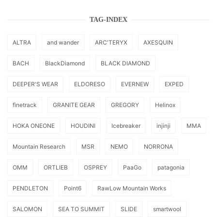
TAG-INDEX
ALTRA
and wander
ARC'TERYX
AXESQUIN
BACH
BlackDiamond
BLACK DIAMOND
DEEPER'S WEAR
ELDORESO
EVERNEW
EXPED
finetrack
GRANITE GEAR
GREGORY
Helinox
HOKA ONEONE
HOUDINI
Icebreaker
injinji
MMA
Mountain Research
MSR
NEMO
NORRONA
OMM
ORTLIEB
OSPREY
PaaGo
patagonia
PENDLETON
Point6
RawLow Mountain Works
SALOMON
SEA TO SUMMIT
SLIDE
smartwool