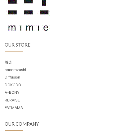
OUR STORE
着楽
cocorozashi
Diffusion
DOKODO
A-BONY
RERAISE
FATMAMA
OUR COMPANY