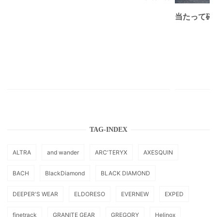
当たって砕け
TAG-INDEX
ALTRA
and wander
ARC'TERYX
AXESQUIN
BACH
BlackDiamond
BLACK DIAMOND
DEEPER'S WEAR
ELDORESO
EVERNEW
EXPED
finetrack
GRANITE GEAR
GREGORY
Helinox