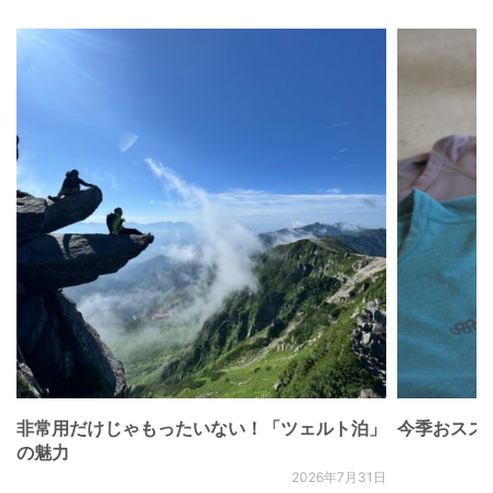
非常用だけじゃもったいない！「ツェルト泊」
今季おススメベ
の魅力
2026年7月31日