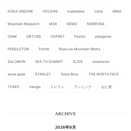
HOKA ONEONE
HOUDINI
Icebreaker
injinji
MMA
Mountain Research
MSR
NEMO
NORRONA
OMM
ORTLIEB
OSPREY
PaaGo
patagonia
PENDLETON
Point6
RawLow Mountain Works
SALOMON
SEA TO SUMMIT
SLIDE
smartwool
snow peak
STANLEY
Teton Bros.
THE NORTH FACE
TOAKS
trangia
トレラン
ランニング
山と道
ARCHIVE
2026年8月