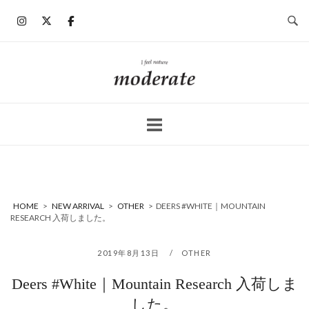
コ
ン
テ
ン
ホ
ツ
ー
へ
ム
ス
キ
ッ
プ
HOME
>
NEW ARRIVAL
>
OTHER
>
DEERS #WHITE｜MOUNTAIN
RESEARCH 入荷しました。
2019年8月13日
OTHER
Deers #White｜Mountain Research 入荷しま
した。