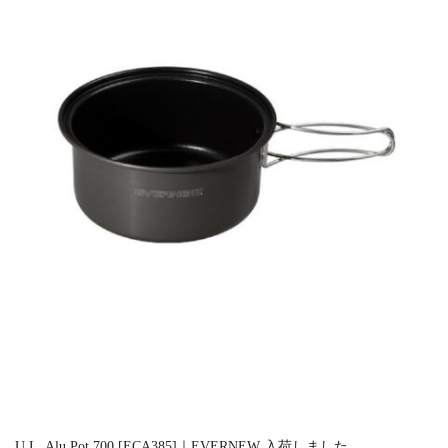
U.L. Alu.Pot 700 [ECA385]｜EVERNEW 入荷しました。