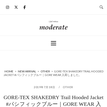
コ
ン
テ
ン
ホ
ツ
ー
へ
ム
ス
キ
ッ
プ
HOME
>
NEW ARRIVAL
>
OTHER
>
GORE-TEX SHAKEDRY TRAIL HOODED
JACKET #パシフィックブルー｜GORE WEAR 入荷しました。
2019年7月18日
OTHER
GORE-TEX SHAKEDRY Trail Hooded Jacket
#パシフィックブルー｜GORE WEAR 入