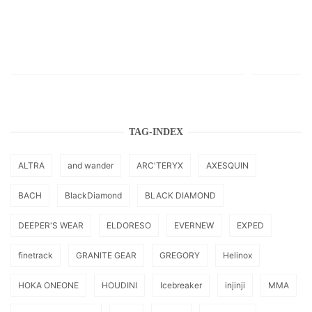
TAG-INDEX
ALTRA
and wander
ARC'TERYX
AXESQUIN
BACH
BlackDiamond
BLACK DIAMOND
DEEPER'S WEAR
ELDORESO
EVERNEW
EXPED
finetrack
GRANITE GEAR
GREGORY
Helinox
HOKA ONEONE
HOUDINI
Icebreaker
injinji
MMA