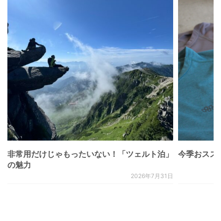
非常用だけじゃもったいない！「ツェルト泊」
今季おススメベ
の魅力
2026年7月31日