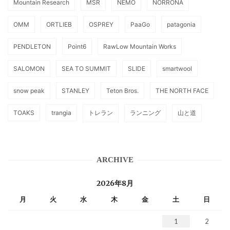
Mountain Research
MSR
NEMO
NORRONA
OMM
ORTLIEB
OSPREY
PaaGo
patagonia
PENDLETON
Point6
RawLow Mountain Works
SALOMON
SEA TO SUMMIT
SLIDE
smartwool
snow peak
STANLEY
Teton Bros.
THE NORTH FACE
TOAKS
trangia
トレラン
ランニング
山と道
ARCHIVE
2026年8月
月
火
水
木
金
土
日
1
2