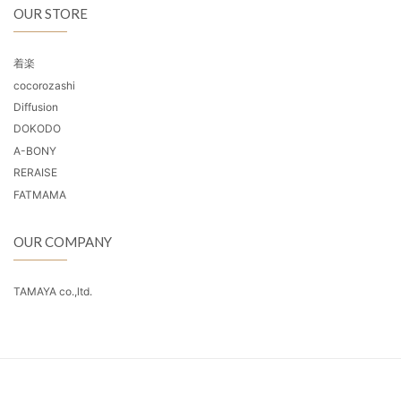
OUR STORE
着楽
cocorozashi
Diffusion
DOKODO
A-BONY
RERAISE
FATMAMA
OUR COMPANY
TAMAYA co.,ltd.