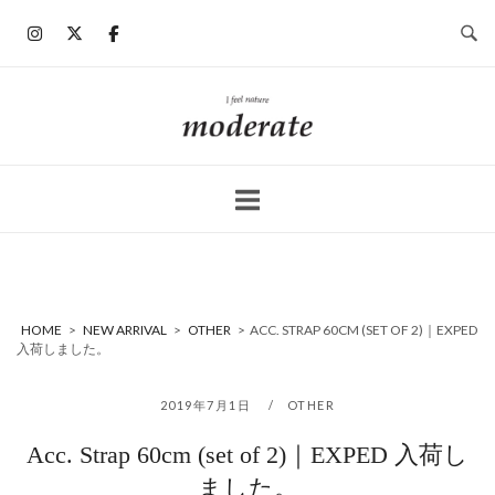
コ
ン
テ
ン
ホ
ツ
ー
へ
ム
ス
キ
ッ
プ
HOME
>
NEW ARRIVAL
>
OTHER
>
ACC. STRAP 60CM (SET OF 2)｜EXPED
入荷しました。
2019年7月1日
OTHER
Acc. Strap 60cm (set of 2)｜EXPED 入荷し
ました。