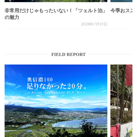
非常用だけじゃもったいない！「ツェルト泊」
今季おススメベ
の魅力
2026年7月31日
FIELD REPORT