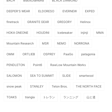
BACH
BlackDiamond
BLACK DIAMOND
DEEPER'S WEAR
ELDORESO
EVERNEW
EXPED
finetrack
GRANITE GEAR
GREGORY
Helinox
HOKA ONEONE
HOUDINI
Icebreaker
injinji
MMA
Mountain Research
MSR
NEMO
NORRONA
OMM
ORTLIEB
OSPREY
PaaGo
patagonia
PENDLETON
Point6
RawLow Mountain Works
SALOMON
SEA TO SUMMIT
SLIDE
smartwool
snow peak
STANLEY
Teton Bros.
THE NORTH FACE
TOAKS
trangia
トレラン
ランニング
山と道