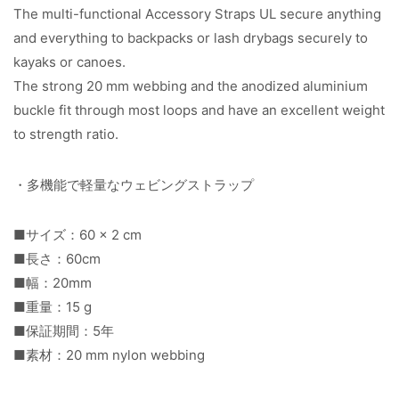
The multi-functional Accessory Straps UL secure anything
and everything to backpacks or lash drybags securely to
kayaks or canoes.
The strong 20 mm webbing and the anodized aluminium
buckle fit through most loops and have an excellent weight
to strength ratio.
・多機能で軽量なウェビングストラップ
■サイズ：60 × 2 cm
■長さ：60cm
■幅：20mm
■重量：15 g
■保証期間：5年
■素材：20 mm nylon webbing