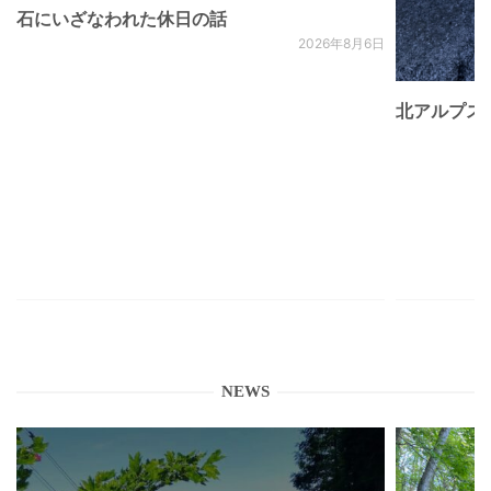
石にいざなわれた休日の話
2026年8月6日
北アルプス
NEWS