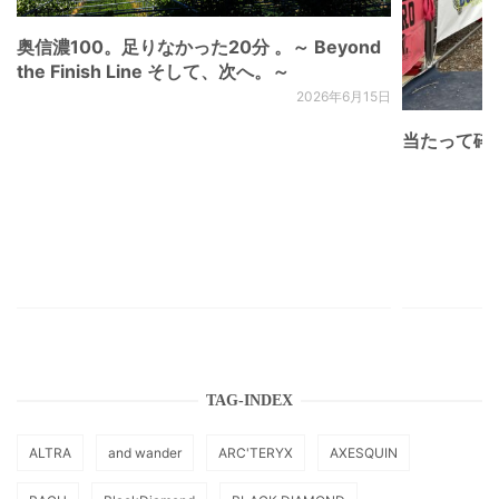
奥信濃100。足りなかった20分 。～ Beyond
the Finish Line そして、次へ。～
2026年6月15日
当たって砕け
TAG-INDEX
ALTRA
and wander
ARC'TERYX
AXESQUIN