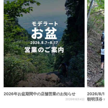
2026年お盆期間中の店舗営業のお知らせ
2026/8/15
朝明渓谷 × N
2026年8月4日