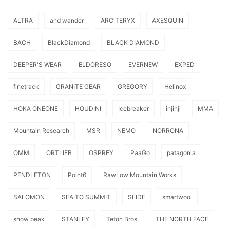
ALTRA
and wander
ARC'TERYX
AXESQUIN
BACH
BlackDiamond
BLACK DIAMOND
DEEPER'S WEAR
ELDORESO
EVERNEW
EXPED
finetrack
GRANITE GEAR
GREGORY
Helinox
HOKA ONEONE
HOUDINI
Icebreaker
injinji
MMA
Mountain Research
MSR
NEMO
NORRONA
OMM
ORTLIEB
OSPREY
PaaGo
patagonia
PENDLETON
Point6
RawLow Mountain Works
SALOMON
SEA TO SUMMIT
SLIDE
smartwool
snow peak
STANLEY
Teton Bros.
THE NORTH FACE