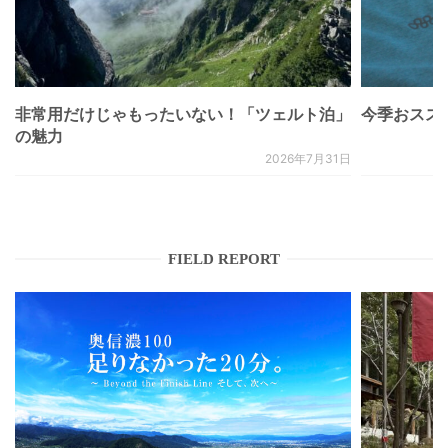
非常用だけじゃもったいない！「ツェルト泊」
今季おススメベ
の魅力
2026年7月31日
FIELD REPORT