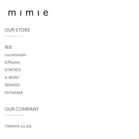
OUR STORE
着楽
cocorozashi
Diffusion
DOKODO
A-BONY
RERAISE
FATMAMA
OUR COMPANY
TAMAYA co.,ltd.