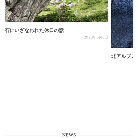
石にいざなわれた休日の話
2026年8月6日
北アルプス
NEWS