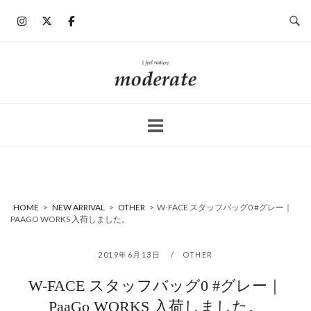
コ
ン
テ
ン
ホ
ツ
ー
へ
ム
ス
キ
ッ
プ
HOME
>
NEW ARRIVAL
>
OTHER
>
W-FACE スタッフバッグ0 #グレー｜
PAAGO WORKS 入荷しました。
2019年6月13日
OTHER
W-FACE スタッフバッグ0 #グレー｜
PaaGo WORKS 入荷しました。