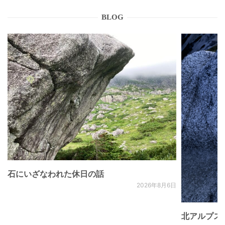
BLOG
石にいざなわれた休日の話
2026年8月6日
北アルプス