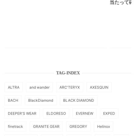
当たって砕け
TAG-INDEX
ALTRA
and wander
ARC'TERYX
AXESQUIN
BACH
BlackDiamond
BLACK DIAMOND
DEEPER'S WEAR
ELDORESO
EVERNEW
EXPED
finetrack
GRANITE GEAR
GREGORY
Helinox