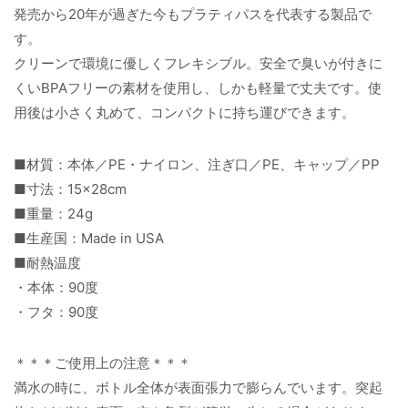
発売から20年が過ぎた今もプラティパスを代表する製品で
す。
クリーンで環境に優しくフレキシブル。安全で臭いが付きに
くいBPAフリーの素材を使用し、しかも軽量で丈夫です。使
用後は小さく丸めて、コンパクトに持ち運びできます。
■材質：本体／PE・ナイロン、注ぎ口／PE、キャップ／PP
■寸法：15×28cm
■重量：24g
■生産国：Made in USA
■耐熱温度
・本体：90度
・フタ：90度
＊＊＊ご使用上の注意＊＊＊
満水の時に、ボトル全体が表面張力で膨らんでいます。突起