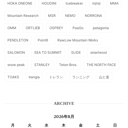
HOKA ONEONE
HOUDINI
Icebreaker
injinji
MMA
Mountain Research
MSR
NEMO
NORRONA
OMM
ORTLIEB
OSPREY
PaaGo
patagonia
PENDLETON
Point6
RawLow Mountain Works
SALOMON
SEA TO SUMMIT
SLIDE
smartwool
snow peak
STANLEY
Teton Bros.
THE NORTH FACE
TOAKS
trangia
トレラン
ランニング
山と道
ARCHIVE
2026年8月
月
火
水
木
金
土
日