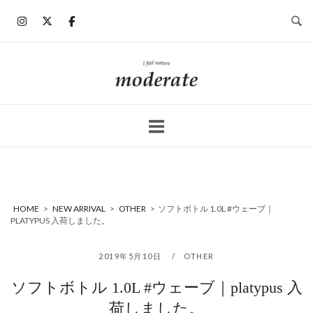
コ
ン
テ
ン
ホ
ツ
ー
へ
ム
ス
キ
ッ
プ
HOME
>
NEW ARRIVAL
>
OTHER
>
ソフトボトル 1.0L #ウェーブ｜
PLATYPUS 入荷しました。
2019年5月10日
OTHER
ソフトボトル 1.0L #ウェーブ｜platypus 入
荷しました。