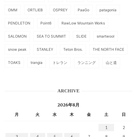
OMM
ORTLIEB
OSPREY
PaaGo
patagonia
PENDLETON
Point6
RawLow Mountain Works
SALOMON
SEA TO SUMMIT
SLIDE
smartwool
snow peak
STANLEY
Teton Bros.
THE NORTH FACE
TOAKS
trangia
トレラン
ランニング
山と道
ARCHIVE
2026年8月
月
火
水
木
金
土
日
1
2
3
4
5
6
7
8
9