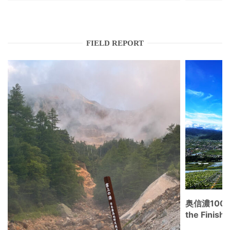
FIELD REPORT
奥信濃100
the Fini