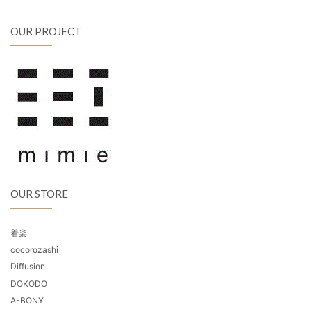
OUR PROJECT
OUR STORE
着楽
cocorozashi
Diffusion
DOKODO
A-BONY