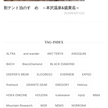
初テント泊のすゝめ ～本沢温泉&硫黄岳～
2026年8月10日
TAG-INDEX
ALTRA
and wander
ARC'TERYX
AXESQUIN
BACH
BlackDiamond
BLACK DIAMOND
DEEPER'S WEAR
ELDORESO
EVERNEW
EXPED
finetrack
GRANITE GEAR
GREGORY
Helinox
HOKA ONEONE
HOUDINI
Icebreaker
injinji
MMA
Mountain Research
MSR
NEMO
NORRONA