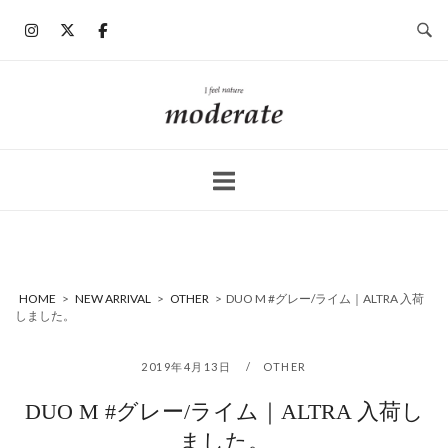
コ
ン
テ
ン
ホ
ツ
ー
へ
ム
ス
キ
ッ
プ
HOME
>
NEW ARRIVAL
>
OTHER
>
DUO M #グレー/ライム｜ALTRA 入荷
しました。
2019年4月13日
OTHER
DUO M #グレー/ライム｜ALTRA 入荷し
ました。