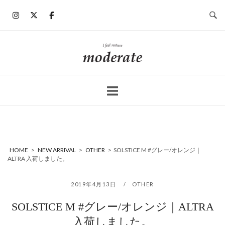
コ
ン
テ
ン
ホ
ツ
ー
へ
ム
ス
キ
ッ
プ
HOME
>
NEW ARRIVAL
>
OTHER
>
SOLSTICE M #グレー/オレンジ｜
ALTRA 入荷しました。
2019年4月13日
OTHER
SOLSTICE M #グレー/オレンジ｜ALTRA
入荷しました。