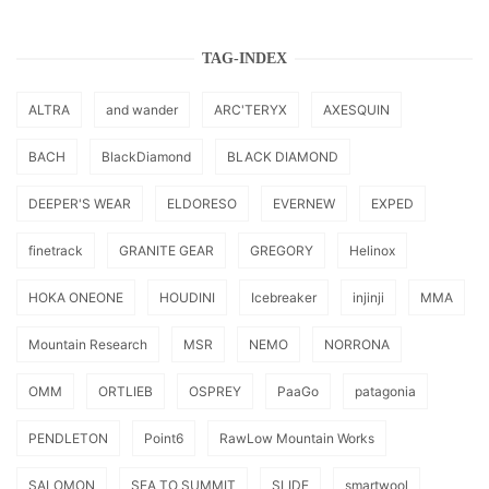
TAG-INDEX
ALTRA
and wander
ARC'TERYX
AXESQUIN
BACH
BlackDiamond
BLACK DIAMOND
DEEPER'S WEAR
ELDORESO
EVERNEW
EXPED
finetrack
GRANITE GEAR
GREGORY
Helinox
HOKA ONEONE
HOUDINI
Icebreaker
injinji
MMA
Mountain Research
MSR
NEMO
NORRONA
OMM
ORTLIEB
OSPREY
PaaGo
patagonia
PENDLETON
Point6
RawLow Mountain Works
SALOMON
SEA TO SUMMIT
SLIDE
smartwool