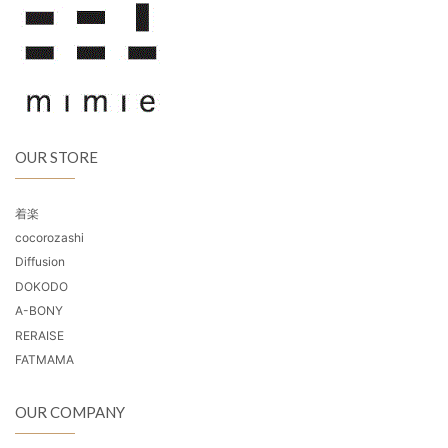
OUR STORE
着楽
cocorozashi
Diffusion
DOKODO
A-BONY
RERAISE
FATMAMA
OUR COMPANY