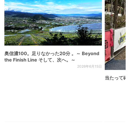
奥信濃100。足りなかった20分 。～ Beyond
the Finish Line そして、次へ。～
2026年6月15日
当たって砕け