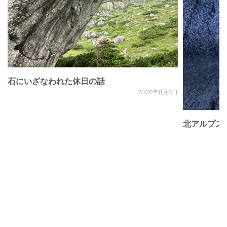
石にいざなわれた休日の話
2026年8月6日
北アルプス