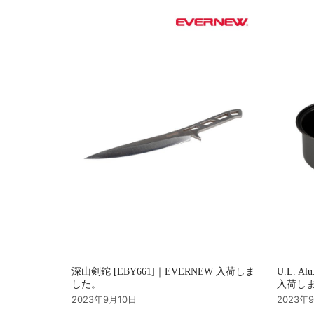
シ
ョ
ン
深山剣鉈 [EBY661]｜EVERNEW 入荷しま
U.L. Al
した。
入荷し
2023年9月10日
2023年