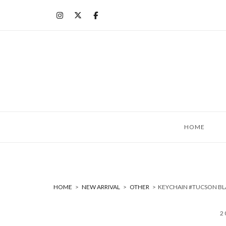
コ
ン
テ
ン
ツ
へ
ス
キ
ッ
HOME
プ
HOME
>
NEW ARRIVAL
>
OTHER
>
KEYCHAIN #TUCSON
2