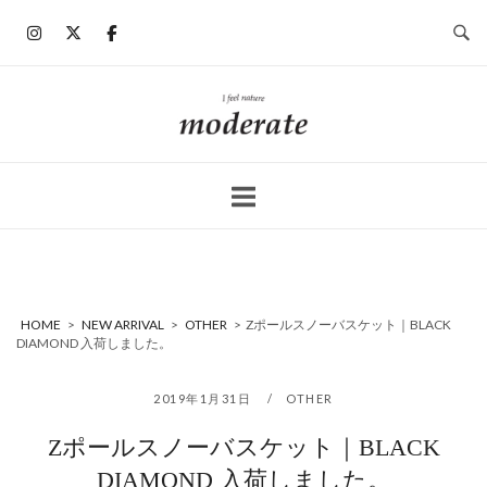
コ
ン
テ
ン
ホ
ツ
ー
へ
ム
ス
キ
ッ
プ
HOME
>
NEW ARRIVAL
>
OTHER
>
Zポールスノーバスケット｜BLACK
DIAMOND 入荷しました。
2019年1月31日
OTHER
Zポールスノーバスケット｜BLACK
DIAMOND 入荷しました。