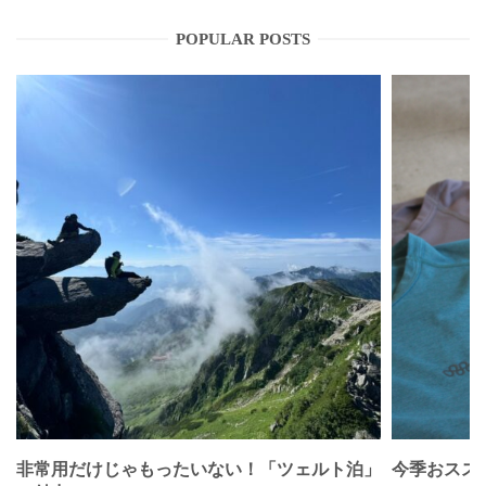
POPULAR POSTS
非常用だけじゃもったいない！「ツェルト泊」
今季おススメベ