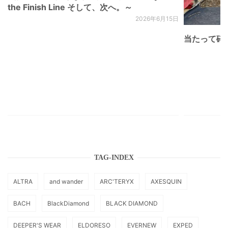
the Finish Line そして、次へ。～
2026年6月15日
当たって砕け
TAG-INDEX
ALTRA
and wander
ARC'TERYX
AXESQUIN
BACH
BlackDiamond
BLACK DIAMOND
DEEPER'S WEAR
ELDORESO
EVERNEW
EXPED