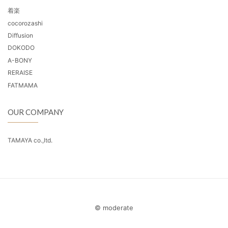
着楽
cocorozashi
Diffusion
DOKODO
A-BONY
RERAISE
FATMAMA
OUR COMPANY
TAMAYA co.,ltd.
© moderate