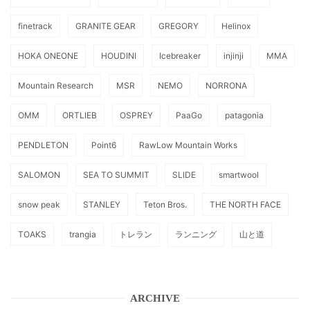
finetrack
GRANITE GEAR
GREGORY
Helinox
HOKA ONEONE
HOUDINI
Icebreaker
injinji
MMA
Mountain Research
MSR
NEMO
NORRONA
OMM
ORTLIEB
OSPREY
PaaGo
patagonia
PENDLETON
Point6
RawLow Mountain Works
SALOMON
SEA TO SUMMIT
SLIDE
smartwool
snow peak
STANLEY
Teton Bros.
THE NORTH FACE
TOAKS
trangia
トレラン
ランニング
山と道
ARCHIVE