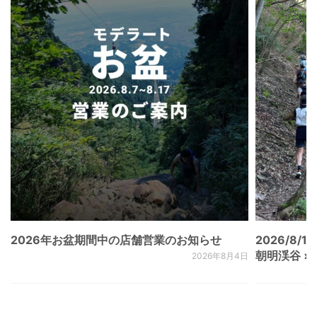
2026年お盆期間中の店舗営業のお知らせ
2026/8/15
朝明渓谷 × N
2026年8月4日