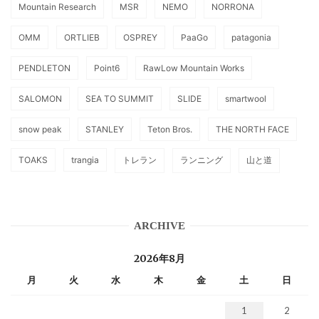
Mountain Research
MSR
NEMO
NORRONA
OMM
ORTLIEB
OSPREY
PaaGo
patagonia
PENDLETON
Point6
RawLow Mountain Works
SALOMON
SEA TO SUMMIT
SLIDE
smartwool
snow peak
STANLEY
Teton Bros.
THE NORTH FACE
TOAKS
trangia
トレラン
ランニング
山と道
ARCHIVE
2026年8月
月
火
水
木
金
土
日
1
2