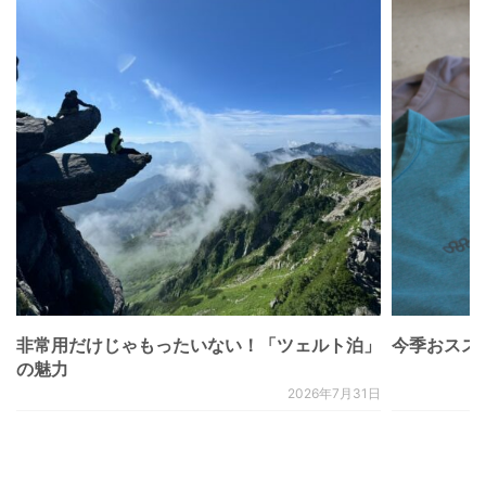
非常用だけじゃもったいない！「ツェルト泊」
今季おススメベ
の魅力
2026年7月31日