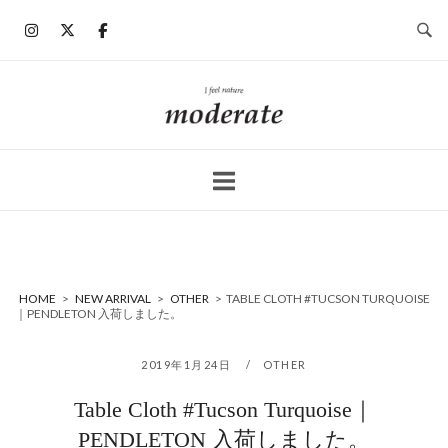
コ
ン
テ
ン
ホ
ツ
ー
へ
ム
ス
キ
ッ
プ
HOME
>
NEW ARRIVAL
>
OTHER
>
TABLE CLOTH #TUCSON TURQUOISE
｜PENDLETON 入荷しました。
2019年1月24日
OTHER
Table Cloth #Tucson Turquoise｜
PENDLETON 入荷しました。