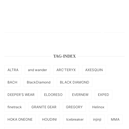
TAG-INDEX
ALTRA
and wander
ARC'TERYX
AXESQUIN
BACH
BlackDiamond
BLACK DIAMOND
DEEPER'S WEAR
ELDORESO
EVERNEW
EXPED
finetrack
GRANITE GEAR
GREGORY
Helinox
HOKA ONEONE
HOUDINI
Icebreaker
injinji
MMA