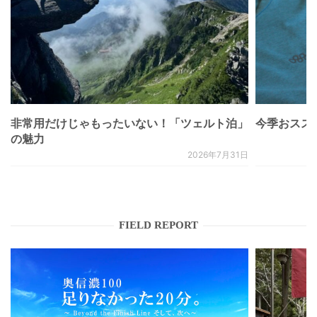
非常用だけじゃもったいない！「ツェルト泊」
今季おススメベ
の魅力
2026年7月31日
FIELD REPORT