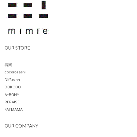
OUR STORE
着楽
cocorozashi
Diffusion
DOKODO
A-BONY
RERAISE
FATMAMA
OUR COMPANY