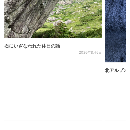
石にいざなわれた休日の話
2026年8月6日
北アルプス