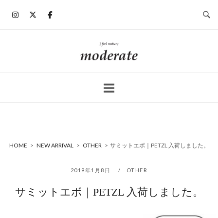
コ
ン
テ
ン
ホ
ツ
ー
へ
ム
ス
キ
ッ
プ
HOME
>
NEW ARRIVAL
>
OTHER
>
サミットエボ｜PETZL 入荷しました。
2019年1月8日
OTHER
サミットエボ｜PETZL 入荷しました。