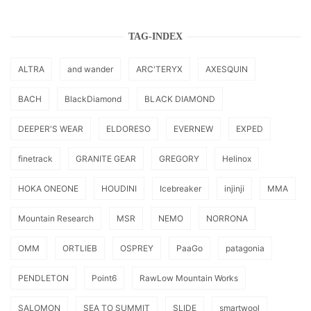
TAG-INDEX
ALTRA
and wander
ARC'TERYX
AXESQUIN
BACH
BlackDiamond
BLACK DIAMOND
DEEPER'S WEAR
ELDORESO
EVERNEW
EXPED
finetrack
GRANITE GEAR
GREGORY
Helinox
HOKA ONEONE
HOUDINI
Icebreaker
injinji
MMA
Mountain Research
MSR
NEMO
NORRONA
OMM
ORTLIEB
OSPREY
PaaGo
patagonia
PENDLETON
Point6
RawLow Mountain Works
SALOMON
SEA TO SUMMIT
SLIDE
smartwool