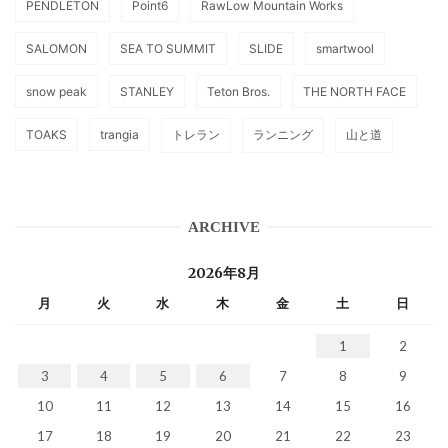
PENDLETON
Point6
RawLow Mountain Works
SALOMON
SEA TO SUMMIT
SLIDE
smartwool
snow peak
STANLEY
Teton Bros.
THE NORTH FACE
TOAKS
trangia
トレラン
ランニング
山と道
ARCHIVE
2026年8月
月
火
水
木
金
土
日
1
2
3
4
5
6
7
8
9
10
11
12
13
14
15
16
17
18
19
20
21
22
23