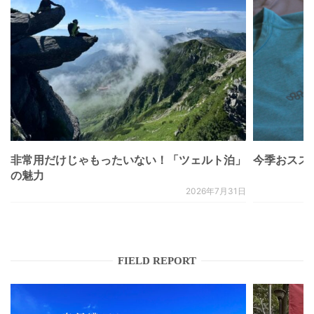
非常用だけじゃもったいない！「ツェルト泊」
今季おススメベ
の魅力
2026年7月31日
FIELD REPORT