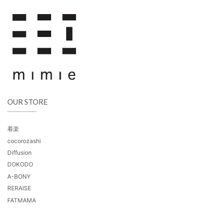
OUR STORE
着楽
cocorozashi
Diffusion
DOKODO
A-BONY
RERAISE
FATMAMA