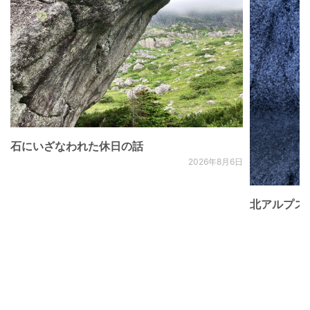
石にいざなわれた休日の話
2026年8月6日
北アルプス