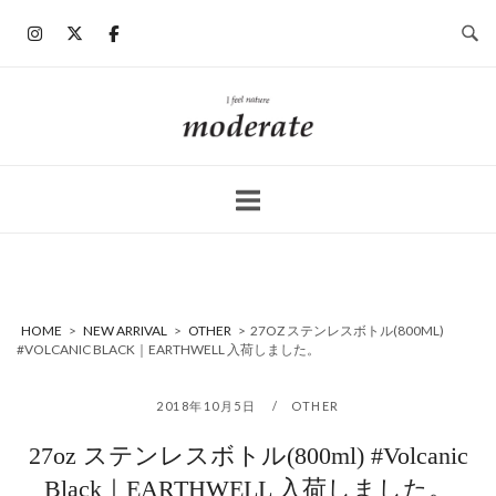
コ
ン
テ
ン
ホ
ツ
ー
へ
ム
ス
キ
ッ
プ
HOME
>
NEW ARRIVAL
>
OTHER
>
27OZ ステンレスボトル(800ML)
#VOLCANIC BLACK｜EARTHWELL 入荷しました。
2018年10月5日
OTHER
27oz ステンレスボトル(800ml) #Volcanic
Black｜EARTHWELL 入荷しました。