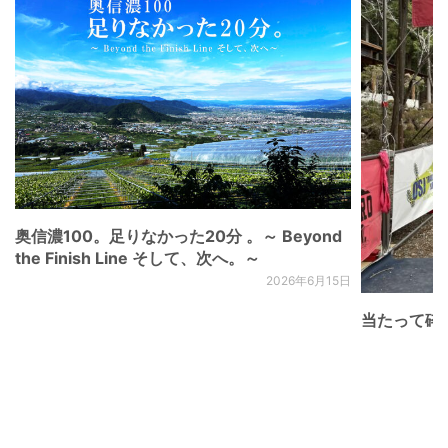
奥信濃100。足りなかった20分 。～ Beyond
the Finish Line そして、次へ。～
2026年6月15日
当たって砕け