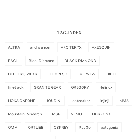
TAG-INDEX
ALTRA
and wander
ARC'TERYX
AXESQUIN
BACH
BlackDiamond
BLACK DIAMOND
DEEPER'S WEAR
ELDORESO
EVERNEW
EXPED
finetrack
GRANITE GEAR
GREGORY
Helinox
HOKA ONEONE
HOUDINI
Icebreaker
injinji
MMA
Mountain Research
MSR
NEMO
NORRONA
OMM
ORTLIEB
OSPREY
PaaGo
patagonia