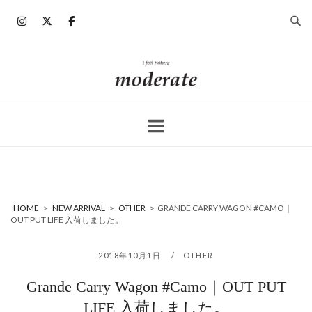
コ
ン
テ
ン
ホ
ツ
ー
へ
ム
ス
キ
ッ
プ
HOME
>
NEW ARRIVAL
>
OTHER
>
GRANDE CARRY WAGON #CAMO｜
OUT PUT LIFE 入荷しました。
2018年10月1日
OTHER
Grande Carry Wagon #Camo｜OUT PUT
LIFE 入荷しました。