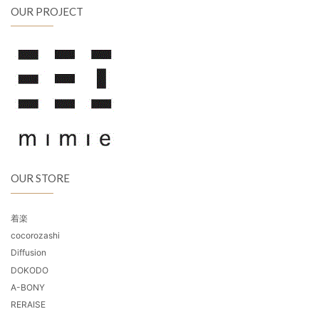
OUR PROJECT
OUR STORE
着楽
cocorozashi
Diffusion
DOKODO
A-BONY
RERAISE