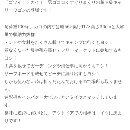
「ゴツイ！デカイ！」男ゴコロくすぐりまくりの超ド級キャ
リーワゴンの登場です！
耐荷重100kg、カゴの内寸は幅56×奥行112×高さ30cmと大容
量で収納力抜群！
テントや食材をたくさん載せてキャンプに行くもヨシ！
着なくなった服や靴を載せてフリーマーケットに参加するも
ヨシ！
工具を載せてガーデニングや畑仕事に向かうもヨシ！
サーフボードを載せてビーチに繰り出すもヨシ！
しかも使わない時は折りたたんでおけるので場所も取りませ
ん。
迷彩柄もインパクト大でぶっといタイヤとマッチしていま
す。
趣味に遊びに買い物に、アウトドアでの相棒はコイツに決ま
りです！