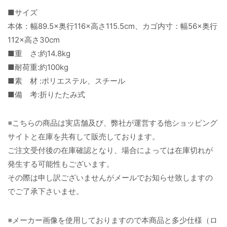
■サイズ
本体：幅89.5×奥行116×高さ115.5cm、カゴ内寸：幅56×奥行
112×高さ30cm
■重 さ:約14.8kg
■耐荷重:約100kg
■素 材 :ポリエステル、スチール
■備 考:折りたたみ式
※こちらの商品は実店舗及び、弊社が運営する他ショッピング
サイトと在庫を共有して販売しております。
ご注文受付後の在庫確認となり、場合によっては在庫切れが
発生する可能性もございます。
その際は申し訳ございませんがメールでお知らせ致しますの
でご了承下さいませ。
※メーカー画像を使用しておりますので本商品と多少仕様（ロ