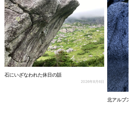
石にいざなわれた休日の話
2026年8月6日
北アルプス