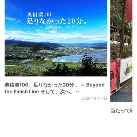
奥信濃100。足りなかった20分 。～ Beyond
the Finish Line そして、次へ。～
2026年6月15日
当たって砕け