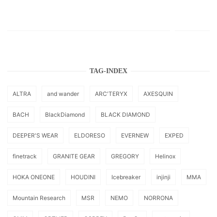
TAG-INDEX
ALTRA
and wander
ARC'TERYX
AXESQUIN
BACH
BlackDiamond
BLACK DIAMOND
DEEPER'S WEAR
ELDORESO
EVERNEW
EXPED
finetrack
GRANITE GEAR
GREGORY
Helinox
HOKA ONEONE
HOUDINI
Icebreaker
injinji
MMA
Mountain Research
MSR
NEMO
NORRONA