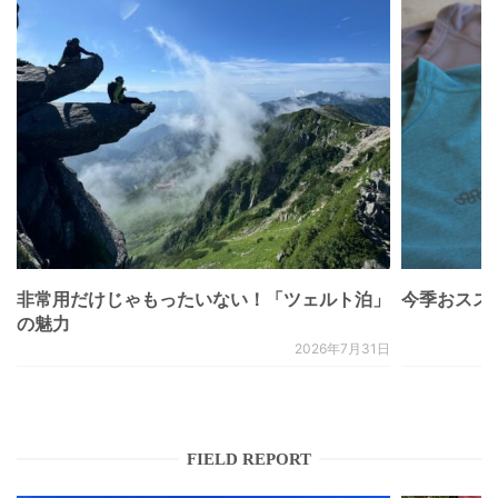
非常用だけじゃもったいない！「ツェルト泊」
今季おススメベ
の魅力
2026年7月31日
FIELD REPORT