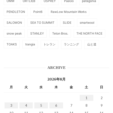
OMM
ORTLIEB
OSPREY
PaaGo
patagonia
PENDLETON
Point6
RawLow Mountain Works
SALOMON
SEA TO SUMMIT
SLIDE
smartwool
snow peak
STANLEY
Teton Bros.
THE NORTH FACE
TOAKS
trangia
トレラン
ランニング
山と道
ARCHIVE
2026年8月
月
火
水
木
金
土
日
1
2
3
4
5
6
7
8
9
10
11
12
13
14
15
16