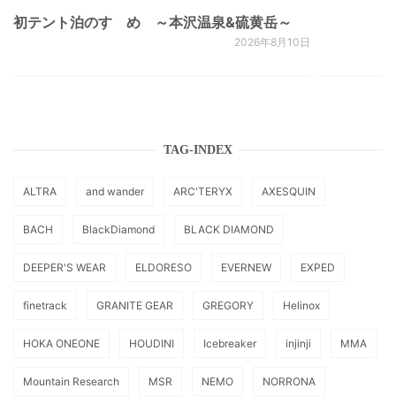
初テント泊のすゝめ ～本沢温泉&硫黄岳～
2026年8月10日
TAG-INDEX
ALTRA
and wander
ARC'TERYX
AXESQUIN
BACH
BlackDiamond
BLACK DIAMOND
DEEPER'S WEAR
ELDORESO
EVERNEW
EXPED
finetrack
GRANITE GEAR
GREGORY
Helinox
HOKA ONEONE
HOUDINI
Icebreaker
injinji
MMA
Mountain Research
MSR
NEMO
NORRONA