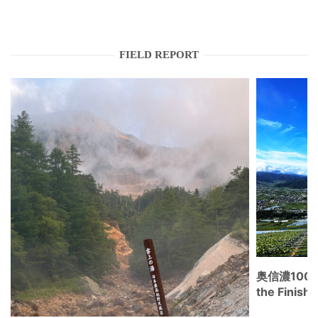
FIELD REPORT
奥信濃100
the Fini