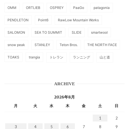
OMM
ORTLIEB
OSPREY
PaaGo
patagonia
PENDLETON
Point6
RawLow Mountain Works
SALOMON
SEA TO SUMMIT
SLIDE
smartwool
snow peak
STANLEY
Teton Bros.
THE NORTH FACE
TOAKS
trangia
トレラン
ランニング
山と道
ARCHIVE
2026年8月
月
火
水
木
金
土
日
1
2
3
4
5
6
7
8
9