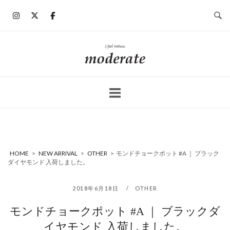
コ
ン
テ
ン
ホ
ツ
ー
へ
ム
ス
キ
ッ
プ
HOME
>
NEW ARRIVAL
>
OTHER
>
モンドチョークポット #A ｜ ブラック
ダイヤモンド 入荷しました。
2018年6月18日
OTHER
モンドチョークポット #A ｜ ブラックダ
イヤモンド 入荷しました。