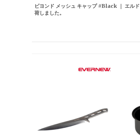
稿
ビヨンド メッシュ キャップ #Black ｜ エル
荷しました。
ナ
ビ
ゲ
ー
シ
ョ
ン