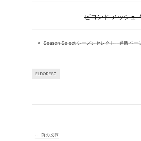
ビヨンド メッシュ キ
Season Select シーズンセレクト｜通販ペー
ELDORESO
投
前の投稿
←