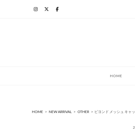
コ
ン
テ
ン
ツ
へ
ス
キ
ッ
HOME
プ
HOME
>
NEW ARRIVAL
>
OTHER
>
ビヨンド メッシュ キャップ