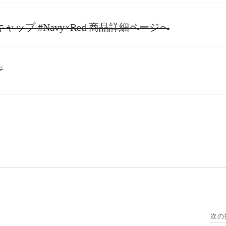
ャップ #Navy×Red 商品詳細ページへ
ジ
次の